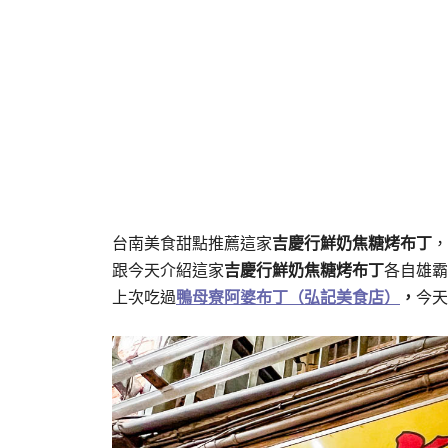
台南美食甜點推薦這家
吉慶行鮮奶焦糖烤布丁
，
跟今天介紹這家
吉慶行鮮奶焦糖烤布丁
各自雄霸
上次吃過
鴨母寮阿婆布丁（弘記美食店）
，
今天