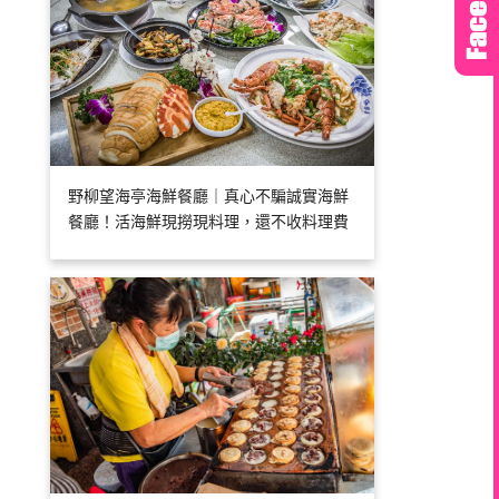
野柳望海亭海鮮餐廳｜真心不騙誠實海鮮
餐廳！活海鮮現撈現料理，還不收料理費