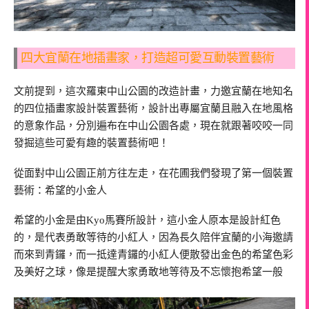
四大宜蘭在地插畫家，打造超可愛互動裝置藝術
文前提到，這次羅東中山公園的改造計畫，力邀宜蘭在地知名
的四位插畫家設計裝置藝術，設計出專屬宜蘭且融入在地風格
的意象作品，分別遍布在中山公園各處，現在就跟著咬咬一同
發掘這些可愛有趣的裝置藝術吧！
從面對中山公園正前方往左走，在花圃我們發現了第一個裝置
藝術：希望的小金人
希望的小金是由Kyo馬賽所設計，這小金人原本是設計紅色
的，是代表勇敢等待的小紅人，因為長久陪伴宜蘭的小海邀請
而來到青鑼，而一抵達青鑼的小紅人便散發出金色的希望色彩
及美好之球，像是提醒大家勇敢地等待及不忘懷抱希望一般