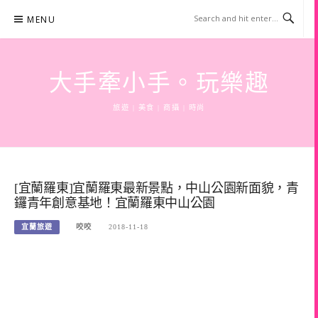
Skip
MENU
to
content
大手牽小手。玩樂趣
旅遊 | 美食 | 商攝 | 時尚
[宜蘭羅東]宜蘭羅東最新景點，中山公園新面貌，青
鑼青年創意基地！宜蘭羅東中山公園
宜蘭旅遊
咬咬
2018-11-18