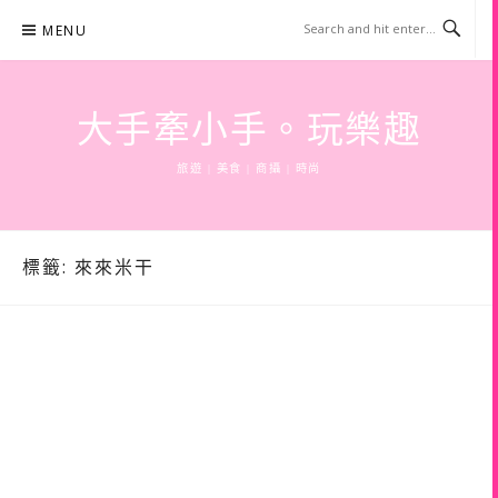
Skip
MENU
to
content
大手牽小手。玩樂趣
旅遊 | 美食 | 商攝 | 時尚
標籤:
來來米干