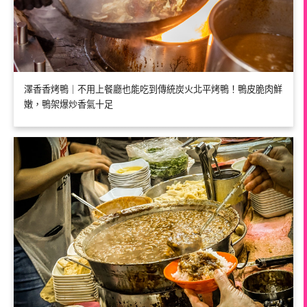
澤香香烤鴨｜不用上餐廳也能吃到傳統炭火北平烤鴨！鴨皮脆肉鮮
嫩，鴨架爆炒香氣十足