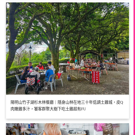
陽明山竹子湖杉木林餐廳｜隱身山林在地三十年低調土雞城，皮Q
肉嫩雞多汁，饕客群聚大樹下吃土雞超有FU