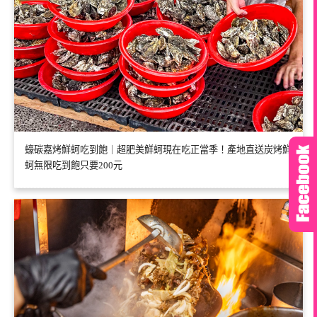
蠔碳嘉烤鮮蚵吃到飽｜超肥美鮮蚵現在吃正當季！產地直送炭烤鮮
蚵無限吃到飽只要200元