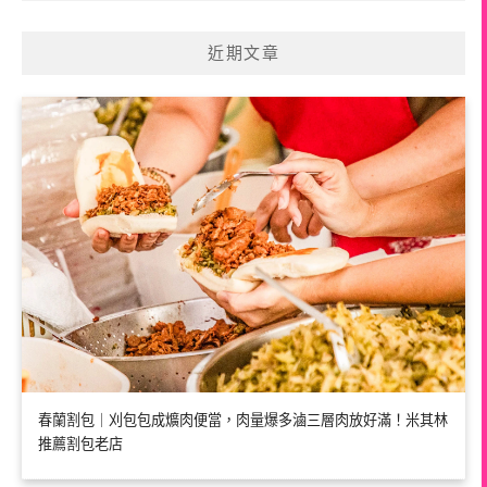
近期文章
春蘭割包｜刈包包成爌肉便當，肉量爆多滷三層肉放好滿！米其林
推薦割包老店