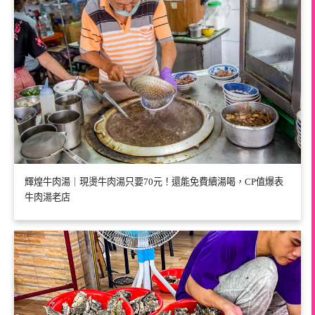
輝煌牛肉湯｜現燙牛肉湯只要70元！還能免費續湯喝，CP值爆表
牛肉湯老店