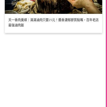
天一香肉羹順｜滿滿滷肉只要25元！醬香濃郁膠質黏嘴，百年老店
最強滷肉飯