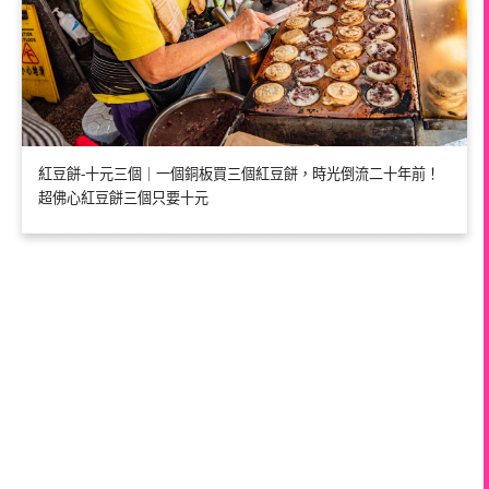
紅豆餅-十元三個｜一個銅板買三個紅豆餅，時光倒流二十年前！
超佛心紅豆餅三個只要十元