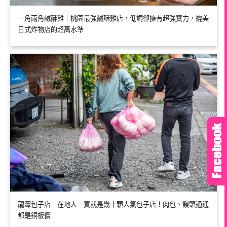
一角兩角鹹酥雞｜桃園最強鹹酥雞店，低調卻擁有超強實力，媲美
日式炸物店的超高水準
龍潭包子店｜在地人一買就是幾十顆人氣包子店！肉包、饅頭通通
都是銅板價