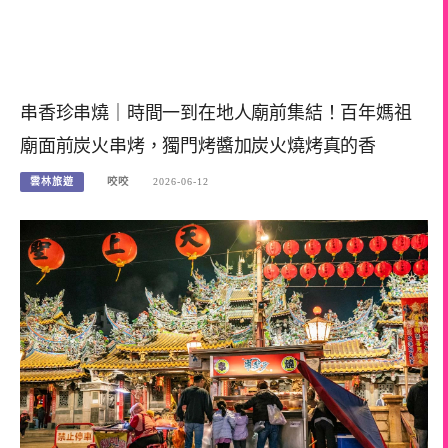
串香珍串燒｜時間一到在地人廟前集結！百年媽祖
廟面前炭火串烤，獨門烤醬加炭火燒烤真的香
雲林旅遊
咬咬
2026-06-12