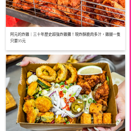
阿元的炸雞｜三十年歷史超強炸雞攤！現炸酥脆肉多汁，雞腿一隻
只要35元