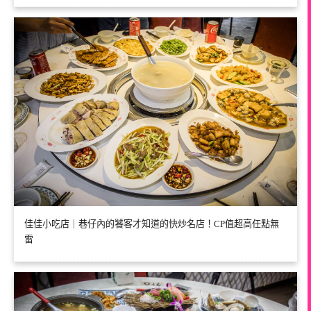
佳佳小吃店｜巷仔內的饕客才知道的快炒名店！CP值超高任點無
雷