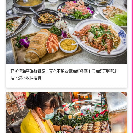
野柳望海亭海鮮餐廳｜真心不騙誠實海鮮餐廳！活海鮮現撈現料
理，還不收料理費