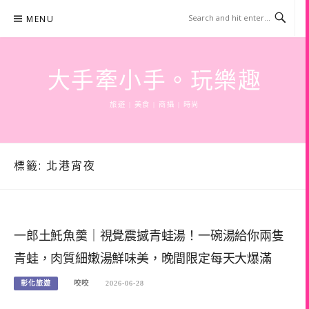
Skip
MENU
to
content
大手牽小手。玩樂趣
旅遊 | 美食 | 商攝 | 時尚
標籤:
北港宵夜
一郎土魠魚羹｜視覺震撼青蛙湯！一碗湯給你兩隻
青蛙，肉質細嫩湯鮮味美，晚間限定每天大爆滿
彰化旅遊
咬咬
2026-06-28