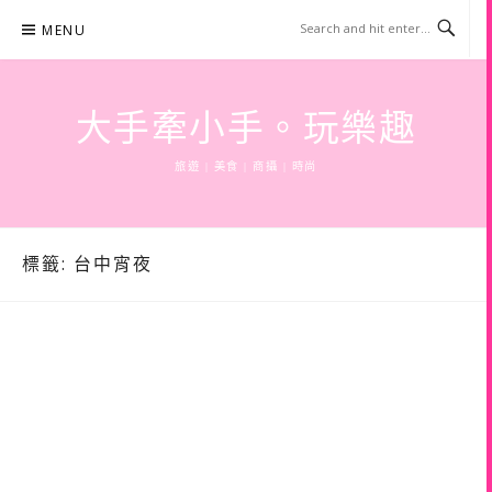
Skip
MENU
to
content
大手牽小手。玩樂趣
旅遊 | 美食 | 商攝 | 時尚
標籤:
台中宵夜