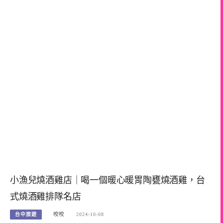
小漁兒燒酒雞店｜喝一個暖心暖胃陶甕燒酒雞，台
式燒酒雞排隊名店
台中旅遊
咬咬
2024-10-08