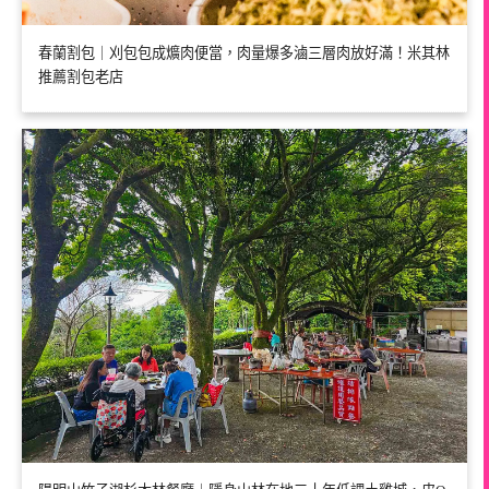
春蘭割包｜刈包包成爌肉便當，肉量爆多滷三層肉放好滿！米其林
推薦割包老店