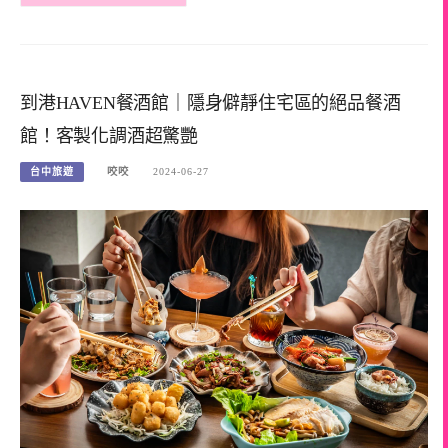
到港HAVEN餐酒館｜隱身僻靜住宅區的絕品餐酒
館！客製化調酒超驚艷
台中旅遊
咬咬
2024-06-27