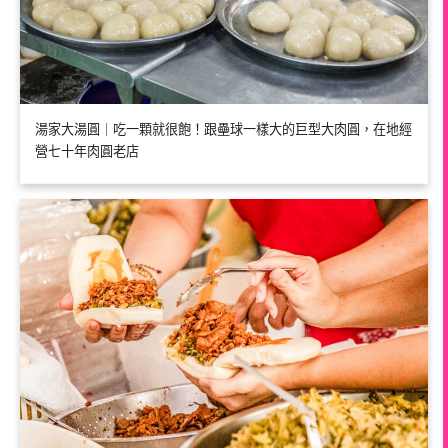
湯家大湯圓｜吃一顆就很飽！跟壘球一樣大的巨型大肉圓，在地經
營七十年肉圓老店