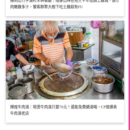
陽明山竹子湖杉木林餐廳｜隱身山林在地三十年低調土雞城，皮Q
肉嫩雞多汁，饕客群聚大樹下吃土雞超有FU
輝煌牛肉湯｜現燙牛肉湯只要70元！還能免費續湯喝，CP值爆表
牛肉湯老店