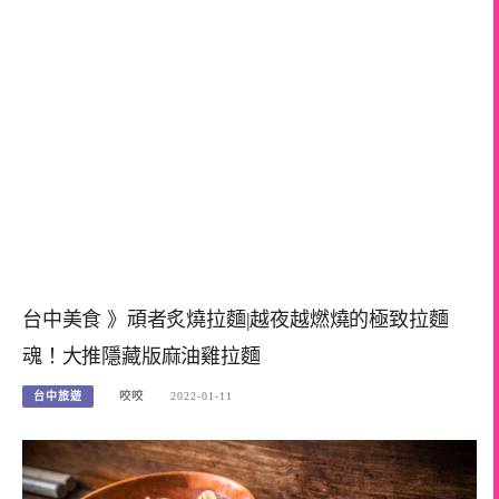
台中美食 》頑者炙燒拉麵|越夜越燃燒的極致拉麵
魂！大推隱藏版麻油雞拉麵
台中旅遊
咬咬
2022-01-11