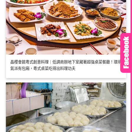
晶櫻會館粵式創意料理｜低調商辦地下室藏著超強桌菜餐廳！環境
氣派有包廂，粵式桌菜吃得出料理功夫