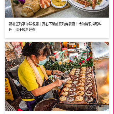
野柳望海亭海鮮餐廳｜真心不騙誠實海鮮餐廳！活海鮮現撈現料
理，還不收料理費