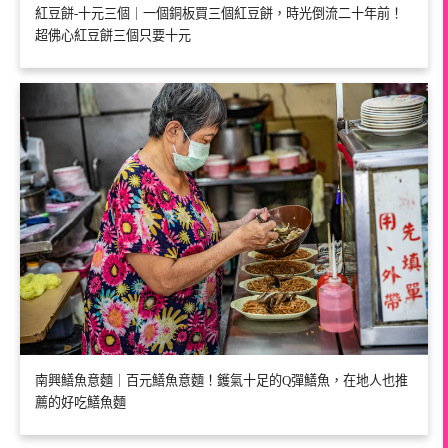
紅豆餅-十元三個｜一個銅板買三個紅豆餅，時光倒流二十年前！
超佛心紅豆餅三個只要十元
南興鱔魚意麵｜百元鱔魚意麵！鑊氣十足的Q彈鱔魚，在地人也推
薦的好吃鱔魚麵