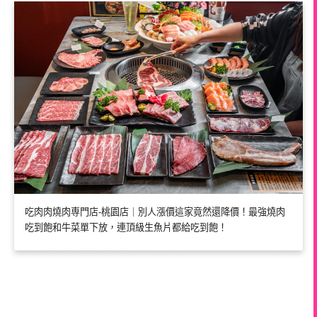
吃肉肉燒肉専門店-桃園店｜別人漲價這家竟然還降價！最強燒肉
吃到飽和牛菜單下放，連頂級生魚片都給吃到飽！