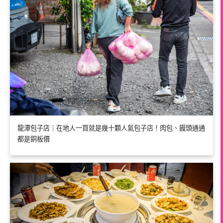
龍潭包子店｜在地人一買就是幾十顆人氣包子店！肉包、饅頭通通
都是銅板價