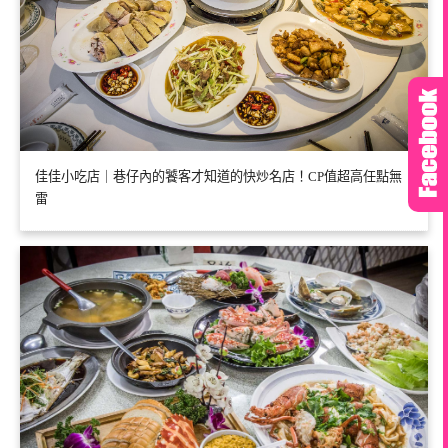
佳佳小吃店｜巷仔內的饕客才知道的快炒名店！CP值超高任點無
雷