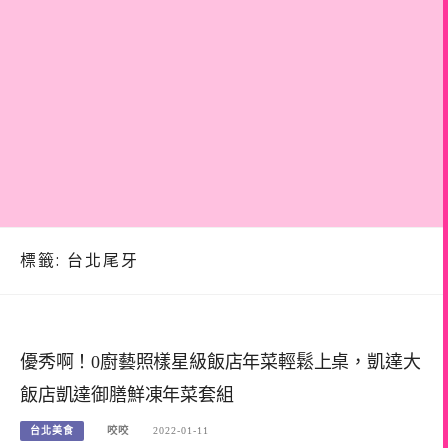
標籤:
台北尾牙
優秀啊！0廚藝照樣星級飯店年菜輕鬆上桌，凱達大
飯店凱達御膳鮮凍年菜套組
台北美食
咬咬
2022-01-11