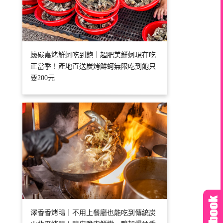
蠔碳嘉烤鮮蚵吃到飽｜超肥美鮮蚵現在吃
正當季！產地直送炭烤鮮蚵無限吃到飽只
要200元
澤香香烤鴨｜不用上餐廳也能吃到傳統炭