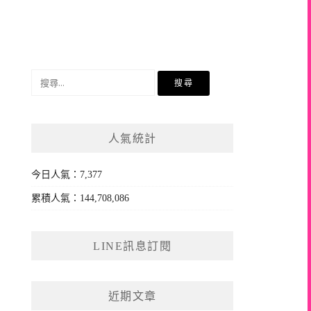
搜
尋
關
鍵
人氣統計
字:
今日人氣：7,377
累積人氣：144,708,086
LINE訊息訂閱
近期文章