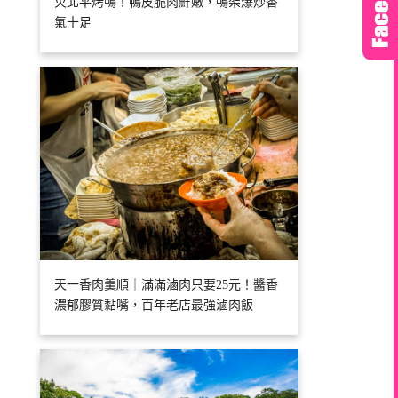
火北平烤鴨！鴨皮脆肉鮮嫩，鴨架爆炒香
氣十足
天一香肉羹順｜滿滿滷肉只要25元！醬香
濃郁膠質黏嘴，百年老店最強滷肉飯