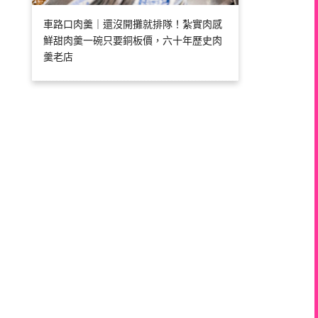
車路口肉羹｜還沒開攤就排隊！紮實肉感
鮮甜肉羹一碗只要銅板價，六十年歷史肉
羹老店