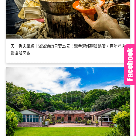
天一香肉羹順｜滿滿滷肉只要25元！醬香濃郁膠質黏嘴，百年老店
最強滷肉飯