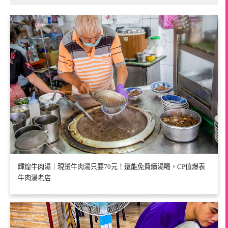
輝煌牛肉湯｜現燙牛肉湯只要70元！還能免費續湯喝，CP值爆表
牛肉湯老店