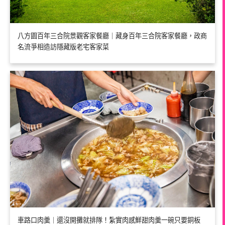
八方園百年三合院景觀客家餐廳｜藏身百年三合院客家餐廳，政商
名流爭相造訪隱藏版老宅客家菜
車路口肉羹｜還沒開攤就排隊！紮實肉感鮮甜肉羹一碗只要銅板