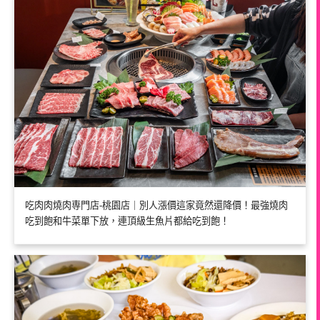
吃肉肉燒肉専門店-桃園店｜別人漲價這家竟然還降價！最強燒肉
吃到飽和牛菜單下放，連頂級生魚片都給吃到飽！