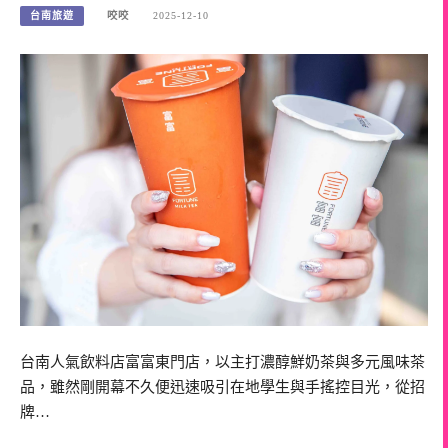
台南旅遊
咬咬
2025-12-10
台南人氣飲料店富富東門店，以主打濃醇鮮奶茶與多元風味茶
品，雖然剛開幕不久便迅速吸引在地學生與手搖控目光，從招
牌…