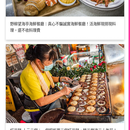
野柳望海亭海鮮餐廳｜真心不騙誠實海鮮餐廳！活海鮮現撈現料
理，還不收料理費