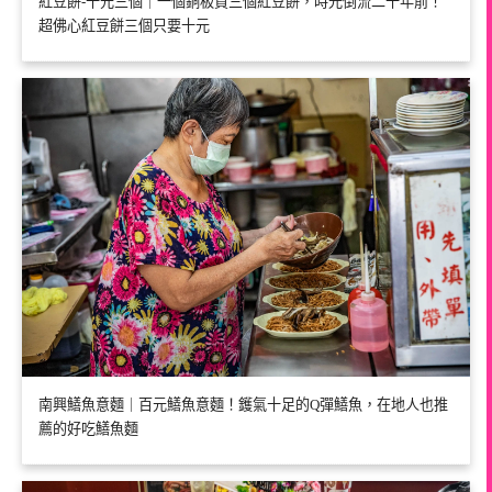
紅豆餅-十元三個｜一個銅板買三個紅豆餅，時光倒流二十年前！
超佛心紅豆餅三個只要十元
南興鱔魚意麵｜百元鱔魚意麵！鑊氣十足的Q彈鱔魚，在地人也推
薦的好吃鱔魚麵