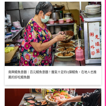
南興鱔魚意麵｜百元鱔魚意麵！鑊氣十足的Q彈鱔魚，在地人也推
薦的好吃鱔魚麵