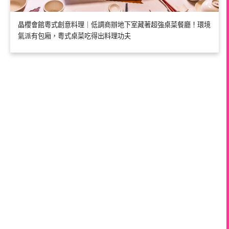
晶櫻會館粵式創意料理｜低調商辦地下室藏著超強桌菜餐廳！環境
氣派有包廂，粵式桌菜吃得出料理功夫