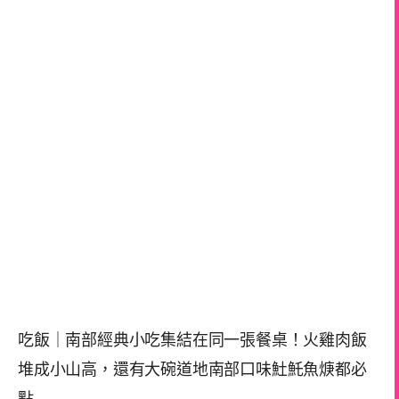
吃飯｜南部經典小吃集結在同一張餐桌！火雞肉飯
堆成小山高，還有大碗道地南部口味𩵚魠魚焿都必
點