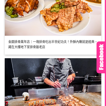
金園排骨萬年店｜一塊排骨吃出半世紀功夫！外酥內嫩就是經典，
藏在大樓地下室排骨飯老店