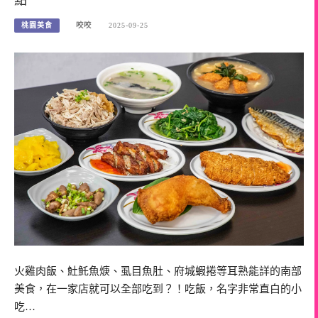
桃園美食
咬咬
2025-09-25
火雞肉飯、𩵚魠魚焿、虱目魚肚、府城蝦捲等耳熟能詳的南部
美食，在一家店就可以全部吃到？！吃飯，名字非常直白的小
吃…