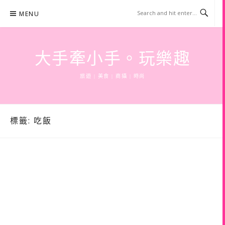
Skip
MENU
to
content
大手牽小手。玩樂趣
旅遊 | 美食 | 商攝 | 時尚
標籤:
吃飯