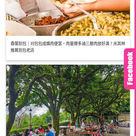
春蘭割包｜刈包包成爌肉便當，肉量爆多滷三層肉放好滿！米其林
推薦割包老店