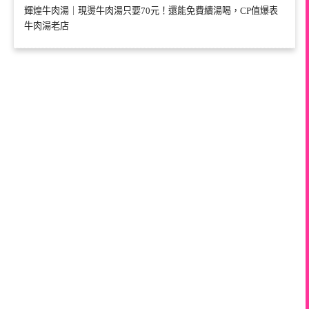
輝煌牛肉湯｜現燙牛肉湯只要70元！還能免費續湯喝，CP值爆表
牛肉湯老店