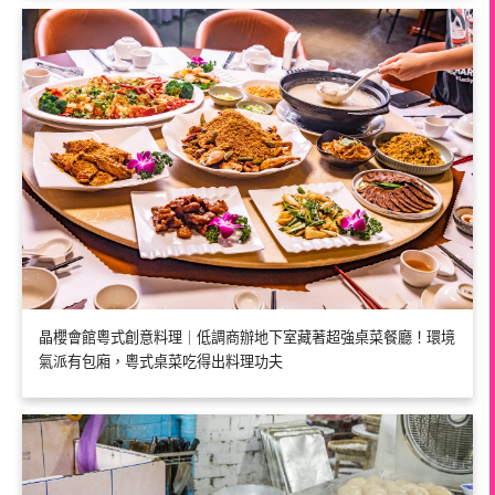
晶櫻會館粵式創意料理｜低調商辦地下室藏著超強桌菜餐廳！環境
氣派有包廂，粵式桌菜吃得出料理功夫