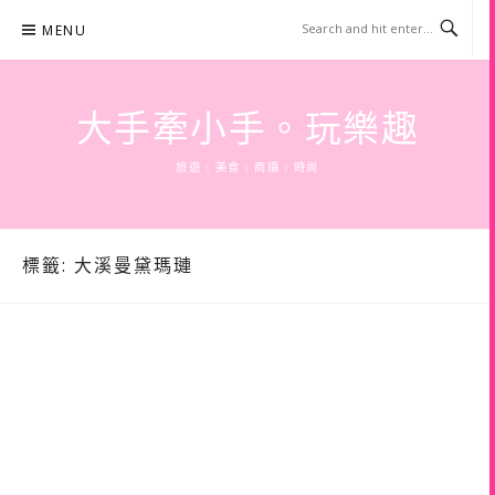
Skip
MENU
to
content
大手牽小手。玩樂趣
旅遊 | 美食 | 商攝 | 時尚
標籤:
大溪曼黛瑪璉