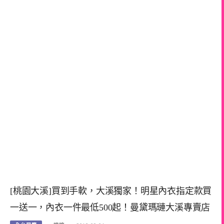
[桃園大溪]買到手軟，大溪獨家！明星內衣指定款買
一送一，內衣一件最低500起！曼黛瑪璉大溪專賣店