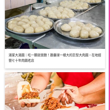
湯家大湯圓｜吃一顆就很飽！跟壘球一樣大的巨型大肉圓，在地經
營七十年肉圓老店