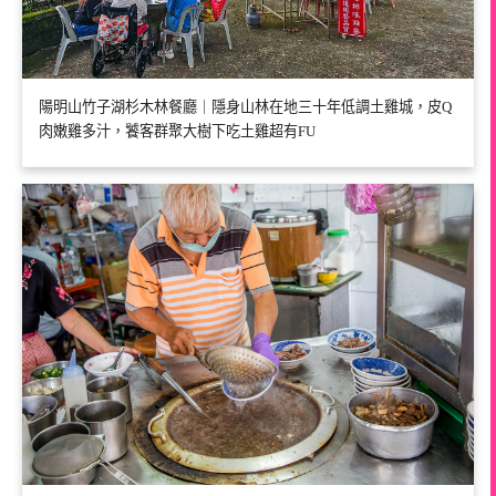
陽明山竹子湖杉木林餐廳｜隱身山林在地三十年低調土雞城，皮Q
肉嫩雞多汁，饕客群聚大樹下吃土雞超有FU