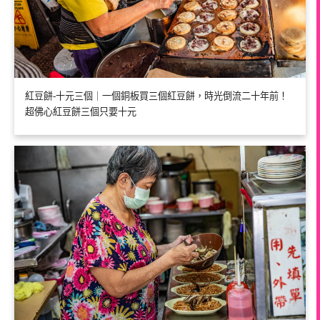
紅豆餅-十元三個｜一個銅板買三個紅豆餅，時光倒流二十年前！
超佛心紅豆餅三個只要十元