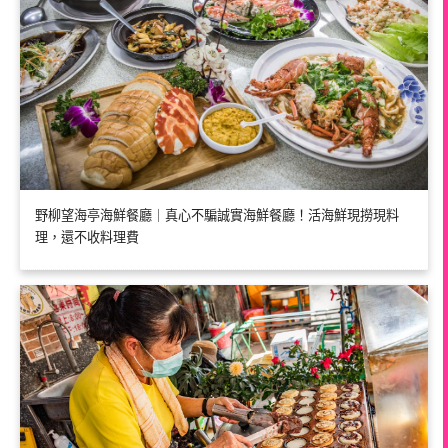
野柳望海亭海鮮餐廳｜真心不騙誠實海鮮餐廳！活海鮮現撈現料
理，還不收料理費