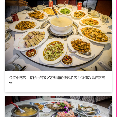
佳佳小吃店｜巷仔內的饕客才知道的快炒名店！CP值超高任點無
雷