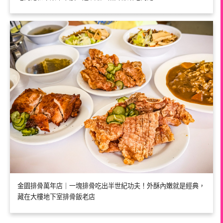
金園排骨萬年店｜一塊排骨吃出半世紀功夫！外酥內嫩就是經典，
藏在大樓地下室排骨飯老店