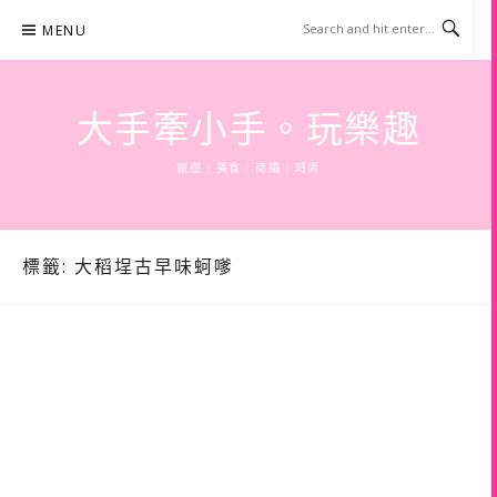
Skip
MENU
to
content
大手牽小手。玩樂趣
旅遊 | 美食 | 商攝 | 時尚
標籤:
大稻埕古早味蚵嗲