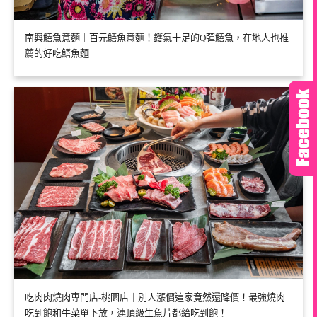
南興鱔魚意麵｜百元鱔魚意麵！鑊氣十足的Q彈鱔魚，在地人也推
薦的好吃鱔魚麵
吃肉肉燒肉専門店-桃園店｜別人漲價這家竟然還降價！最強燒肉
吃到飽和牛菜單下放，連頂級生魚片都給吃到飽！