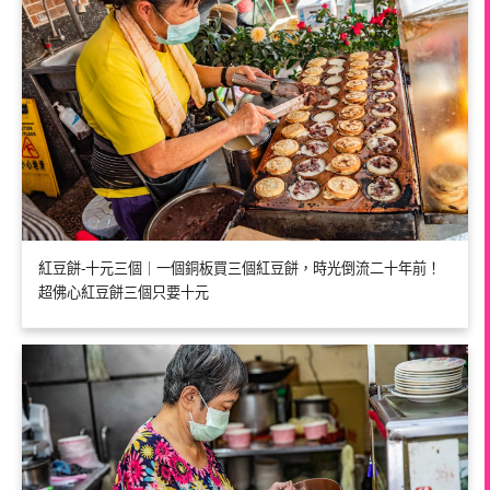
紅豆餅-十元三個｜一個銅板買三個紅豆餅，時光倒流二十年前！
超佛心紅豆餅三個只要十元