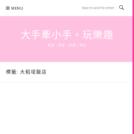
Skip
MENU
to
content
大手牽小手。玩樂趣
旅遊 | 美食 | 商攝 | 時尚
標籤:
大稻埕飯店