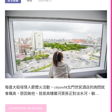
台北旅遊
咬咬
2020-08-27
每逢大稻埕情人節煙火活動，citizenM北門世民酒店的詢問就
會飆高，原因無他，就是高樓層河景房正對淡水河，躺…
CONTINUE READING