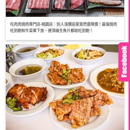
吃肉肉燒肉専門店-桃園店｜別人漲價這家竟然還降價！最強燒肉
吃到飽和牛菜單下放，連頂級生魚片都給吃到飽！