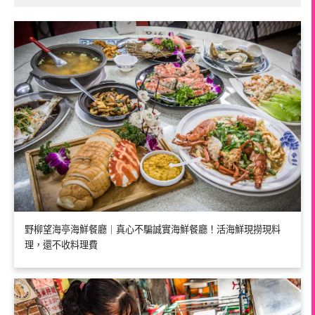
野柳望海亭海鮮餐廳｜真心不騙誠實海鮮餐廳！活海鮮現撈現料
理，還不收料理費