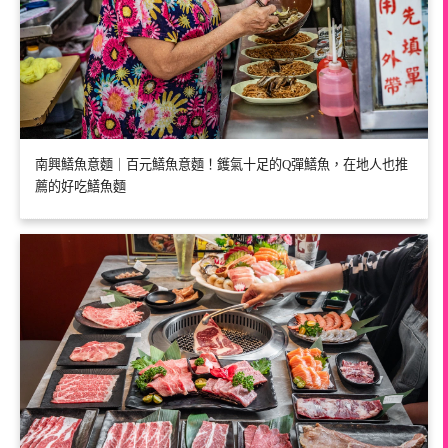
南興鱔魚意麵｜百元鱔魚意麵！鑊氣十足的Q彈鱔魚，在地人也推
薦的好吃鱔魚麵