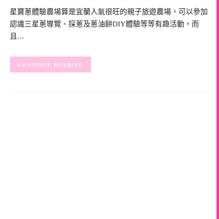
星寶蔥體驗農場算是宜蘭人氣很旺的親子旅遊農場，可以參加
認識三星蔥導覽、採蔥及蔥油餅DIY體驗等等有趣活動，而
且…
CONTINUE READING