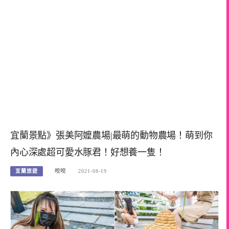
宜蘭景點》張美阿嬤農場|最萌的動物農場！萌到你
內心深處超可愛水豚君！好想養一隻！
宜蘭旅遊
咬咬
2021-08-19