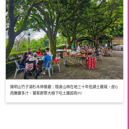
陽明山竹子湖杉木林餐廳｜隱身山林在地三十年低調土雞城，皮Q
肉嫩雞多汁，饕客群聚大樹下吃土雞超有FU