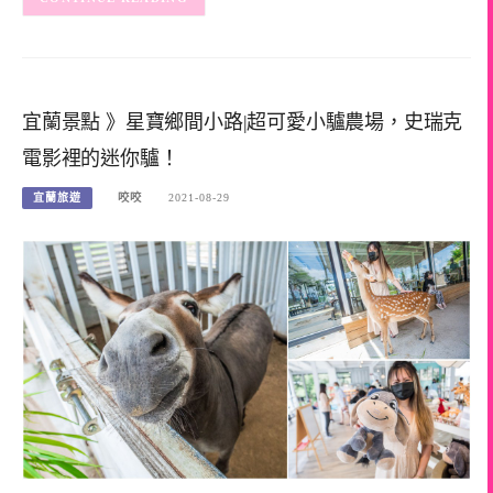
宜蘭景點 》星寶鄉間小路|超可愛小驢農場，史瑞克
電影裡的迷你驢！
宜蘭旅遊
咬咬
2021-08-29