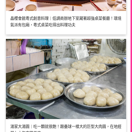
晶櫻會館粵式創意料理｜低調商辦地下室藏著超強桌菜餐廳！環境
氣派有包廂，粵式桌菜吃得出料理功夫
湯家大湯圓｜吃一顆就很飽！跟壘球一樣大的巨型大肉圓，在地經