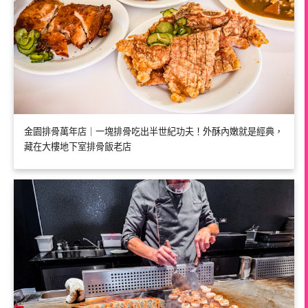
金園排骨萬年店｜一塊排骨吃出半世紀功夫！外酥內嫩就是經典，
藏在大樓地下室排骨飯老店