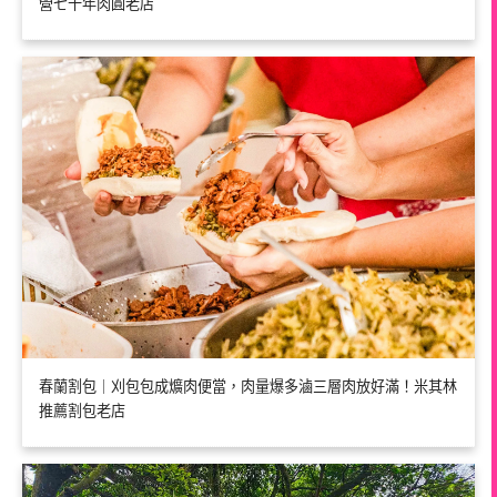
營七十年肉圓老店
春蘭割包｜刈包包成爌肉便當，肉量爆多滷三層肉放好滿！米其林
推薦割包老店