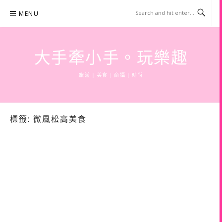
Skip
MENU
to
content
大手牽小手。玩樂趣
旅遊 | 美食 | 商攝 | 時尚
標籤:
微風松高美食