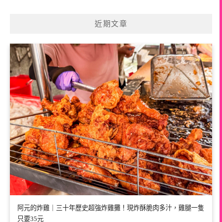
近期文章
阿元的炸雞｜三十年歷史超強炸雞攤！現炸酥脆肉多汁，雞腿一隻
只要35元