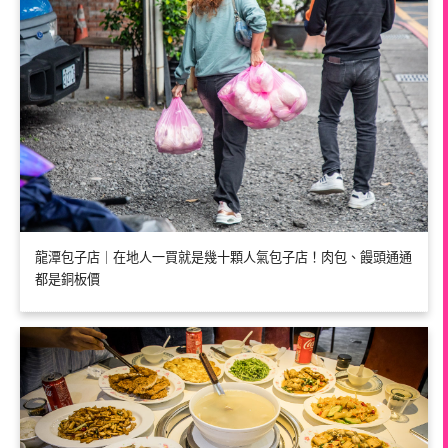
龍潭包子店｜在地人一買就是幾十顆人氣包子店！肉包、饅頭通通
都是銅板價