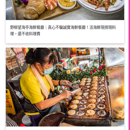
野柳望海亭海鮮餐廳｜真心不騙誠實海鮮餐廳！活海鮮現撈現料
理，還不收料理費