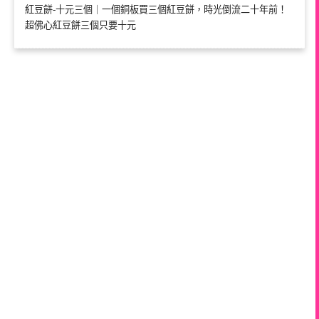
紅豆餅-十元三個｜一個銅板買三個紅豆餅，時光倒流二十年前！
超佛心紅豆餅三個只要十元