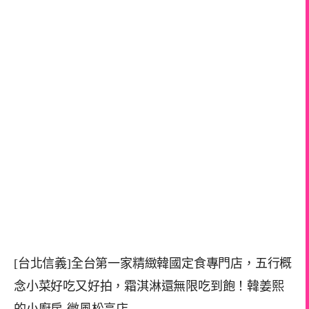
[台北信義]全台第一家精緻韓國定食專門店，五行概
念小菜好吃又好拍，霜淇淋還無限吃到飽！韓姜熙
的小廚房-微風松高店