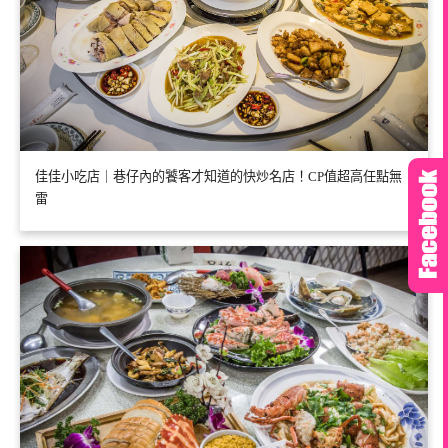
佳佳小吃店｜巷仔內的饕客才知道的快炒名店！CP值超高任點無
雷