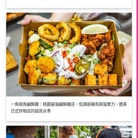
一角兩角鹹酥雞｜桃園最強鹹酥雞店，低調卻擁有超強實力，媲美
日式炸物店的超高水準