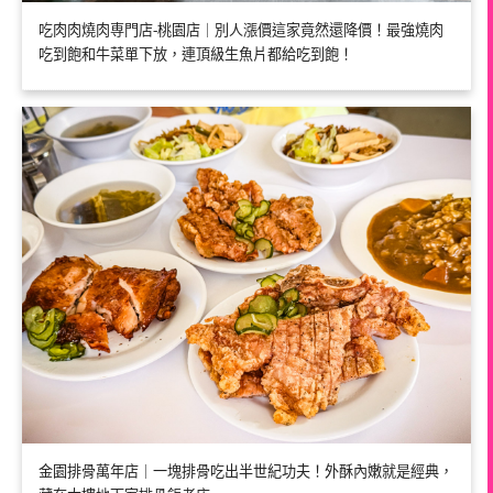
吃肉肉燒肉専門店-桃園店｜別人漲價這家竟然還降價！最強燒肉
吃到飽和牛菜單下放，連頂級生魚片都給吃到飽！
金園排骨萬年店｜一塊排骨吃出半世紀功夫！外酥內嫩就是經典，