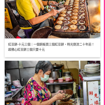
紅豆餅-十元三個｜一個銅板買三個紅豆餅，時光倒流二十年前！
超佛心紅豆餅三個只要十元