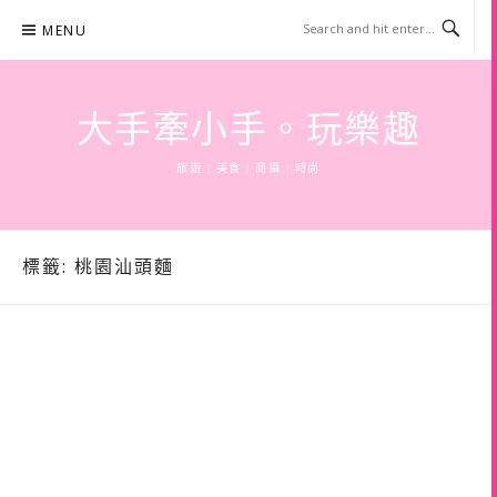
Skip
MENU
to
content
大手牽小手。玩樂趣
旅遊 | 美食 | 商攝 | 時尚
標籤:
桃園汕頭麵