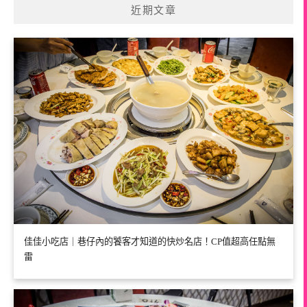
近期文章
佳佳小吃店｜巷仔內的饕客才知道的快炒名店！CP值超高任點無
雷