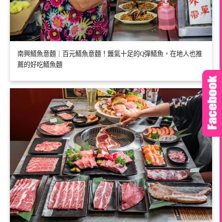
南興鱔魚意麵｜百元鱔魚意麵！鑊氣十足的Q彈鱔魚，在地人也推
薦的好吃鱔魚麵