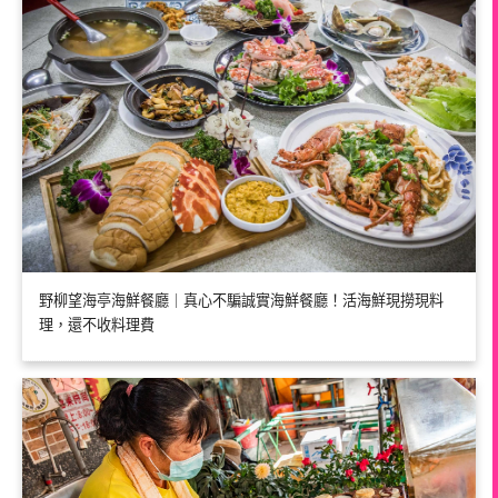
野柳望海亭海鮮餐廳｜真心不騙誠實海鮮餐廳！活海鮮現撈現料
理，還不收料理費