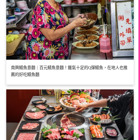
南興鱔魚意麵｜百元鱔魚意麵！鑊氣十足的Q彈鱔魚，在地人也推
薦的好吃鱔魚麵