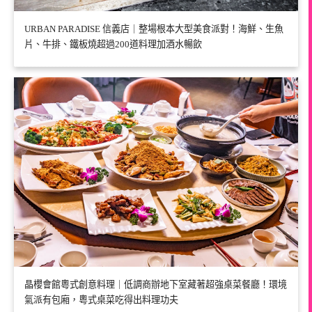
URBAN PARADISE 信義店｜整場根本大型美食派對！海鮮、生魚
片、牛排、鐵板燒超過200道料理加酒水暢飲
晶櫻會館粵式創意料理｜低調商辦地下室藏著超強桌菜餐廳！環境
氣派有包廂，粵式桌菜吃得出料理功夫