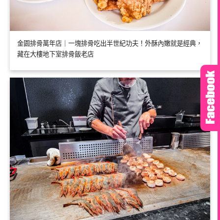
金園排骨萬年店｜一塊排骨吃出半世紀功夫！外酥內嫩就是經典，
藏在大樓地下室排骨飯老店