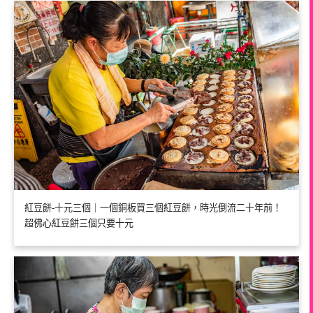
紅豆餅-十元三個｜一個銅板買三個紅豆餅，時光倒流二十年前！
超佛心紅豆餅三個只要十元