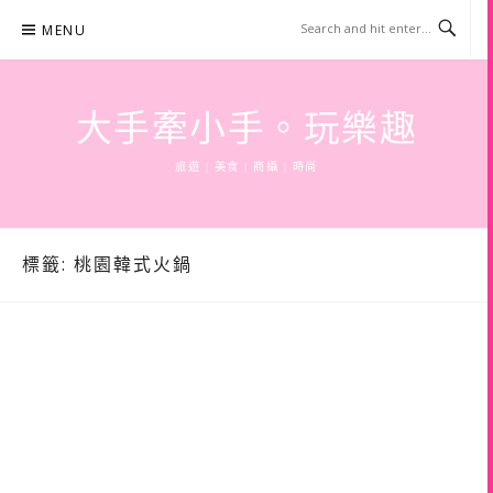
Skip
MENU
to
content
大手牽小手。玩樂趣
旅遊 | 美食 | 商攝 | 時尚
標籤:
桃園韓式火鍋