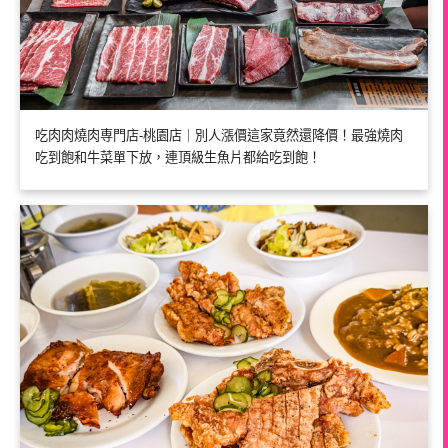
吃肉肉燒肉専門店-桃園店｜別人漲價這家竟然還降價！最強燒肉
吃到飽和牛菜單下放，連頂級生魚片都給吃到飽！