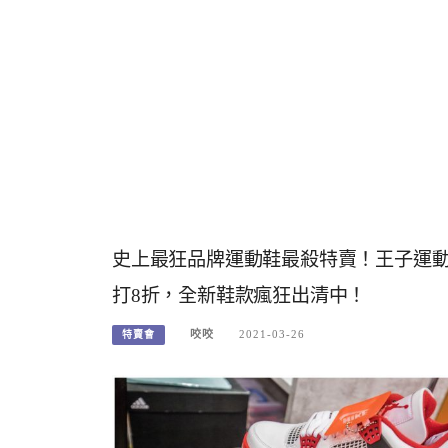
史上最狂品牌運動鞋最殺特賣！王子運動鞋
打8折，全新鞋款瘋狂出清中！
咬咬
2021-03-26
特賣會