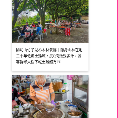
陽明山竹子湖杉木林餐廳｜隱身山林在地
三十年低調土雞城，皮Q肉嫩雞多汁，饕
客群聚大樹下吃土雞超有FU