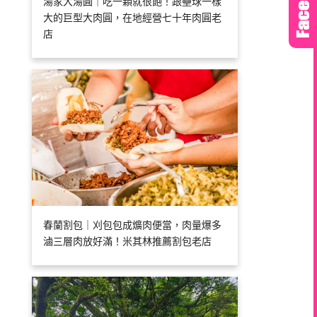
湯家大湯圓｜吃一顆就很飽！跟壘球一樣
大的巨型大肉圓，在地經營七十年肉圓老
店
春蘭割包｜刈包包成爌肉便當，肉量爆多
滷三層肉放好滿！米其林推薦割包老店