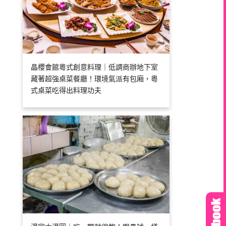
晶櫻會館粵式創意料理｜低調商辦地下室
藏著超強桌菜餐廳！環境氣派有包廂，粵
式桌菜吃得出料理功夫