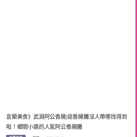
宜蘭美食》武淵阿公香腸|這香腸攤沒人帶哪找得到
啦！鄉間小路的人氣阿公香腸攤