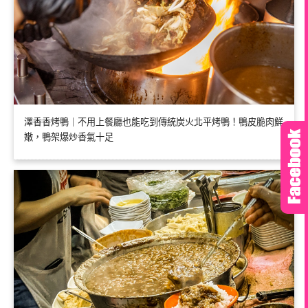
澤香香烤鴨｜不用上餐廳也能吃到傳統炭火北平烤鴨！鴨皮脆肉鮮
嫩，鴨架爆炒香氣十足