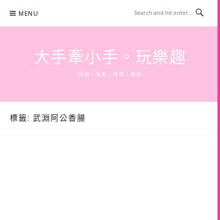
Skip
MENU
to
content
大手牽小手。玩樂趣
旅遊 | 美食 | 商攝 | 時尚
標籤:
武淵阿公香腸