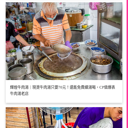
輝煌牛肉湯｜現燙牛肉湯只要70元！還能免費續湯喝，CP值爆表
牛肉湯老店