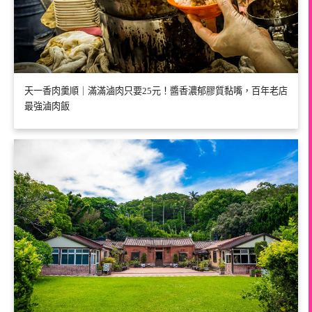
天一香肉羹順｜滿滿滷肉只要25元！醬香濃郁膠質黏嘴，百年老店
最強滷肉飯