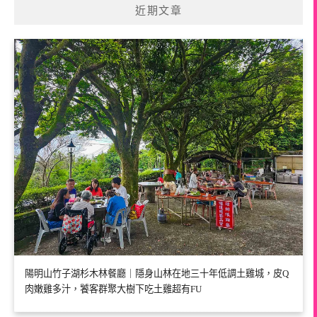
近期文章
陽明山竹子湖杉木林餐廳｜隱身山林在地三十年低調土雞城，皮Q
肉嫩雞多汁，饕客群聚大樹下吃土雞超有FU