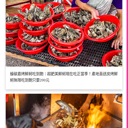
蠔碳嘉烤鮮蚵吃到飽｜超肥美鮮蚵現在吃正當季！產地直送炭烤鮮
蚵無限吃到飽只要200元