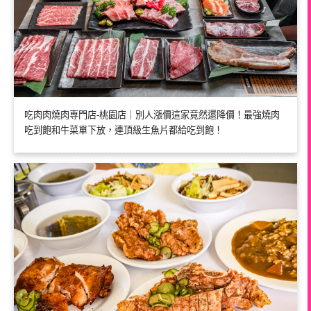
吃肉肉燒肉専門店-桃園店｜別人漲價這家竟然還降價！最強燒肉
吃到飽和牛菜單下放，連頂級生魚片都給吃到飽！