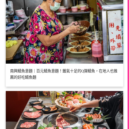
南興鱔魚意麵｜百元鱔魚意麵！鑊氣十足的Q彈鱔魚，在地人也推
薦的好吃鱔魚麵