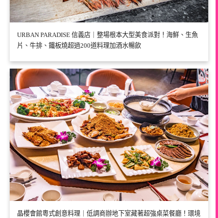
URBAN PARADISE 信義店｜整場根本大型美食派對！海鮮、生魚
片、牛排、鐵板燒超過200道料理加酒水暢飲
晶櫻會館粵式創意料理｜低調商辦地下室藏著超強桌菜餐廳！環境