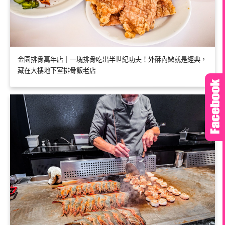
金園排骨萬年店｜一塊排骨吃出半世紀功夫！外酥內嫩就是經典，
藏在大樓地下室排骨飯老店