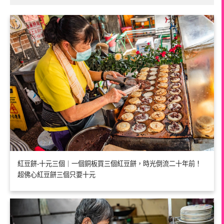
紅豆餅-十元三個｜一個銅板買三個紅豆餅，時光倒流二十年前！
超佛心紅豆餅三個只要十元