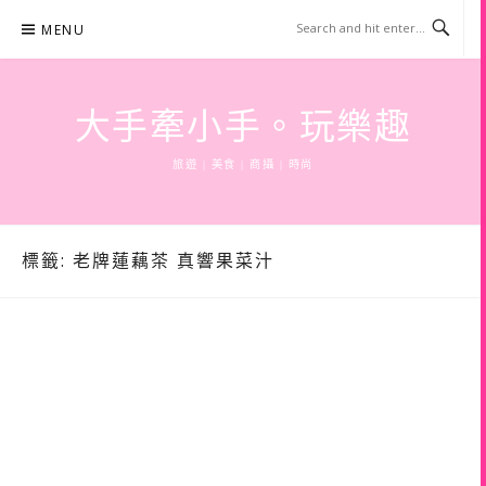
Skip
MENU
to
content
大手牽小手。玩樂趣
旅遊 | 美食 | 商攝 | 時尚
標籤:
老牌蓮藕茶 真響果菜汁