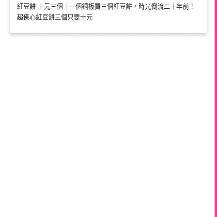
紅豆餅-十元三個｜一個銅板買三個紅豆餅，時光倒流二十年前！
超佛心紅豆餅三個只要十元