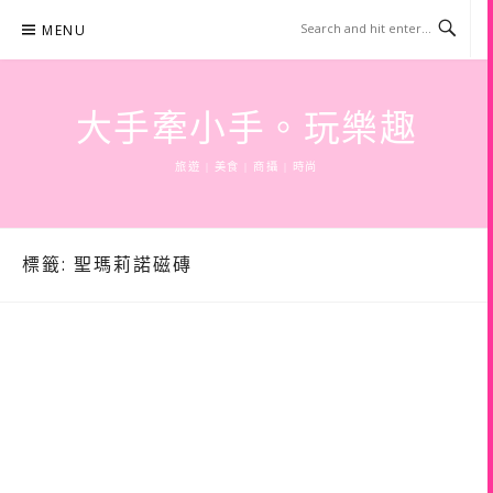
Skip
MENU
to
content
大手牽小手。玩樂趣
旅遊 | 美食 | 商攝 | 時尚
標籤:
聖瑪莉諾磁磚