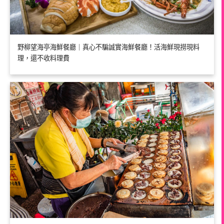
野柳望海亭海鮮餐廳｜真心不騙誠實海鮮餐廳！活海鮮現撈現料
理，還不收料理費