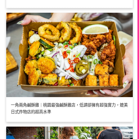
一角兩角鹹酥雞｜桃園最強鹹酥雞店，低調卻擁有超強實力，媲美
日式炸物店的超高水準