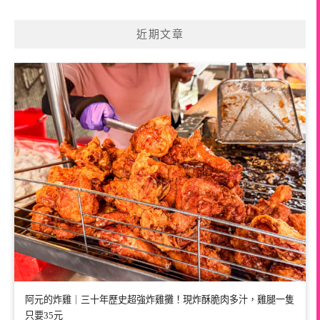
近期文章
阿元的炸雞｜三十年歷史超強炸雞攤！現炸酥脆肉多汁，雞腿一隻
只要35元