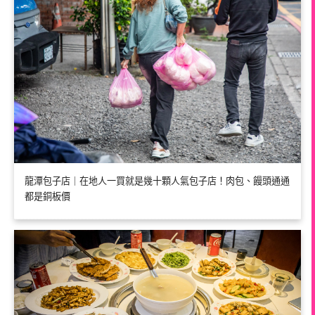
龍潭包子店｜在地人一買就是幾十顆人氣包子店！肉包、饅頭通通
都是銅板價