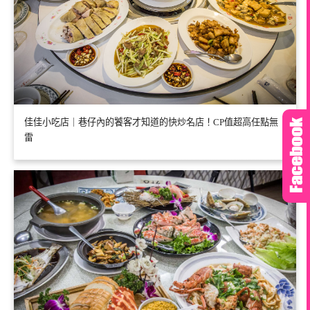
佳佳小吃店｜巷仔內的饕客才知道的快炒名店！CP值超高任點無
雷