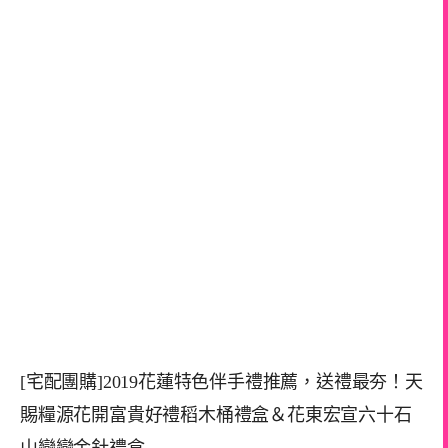
[宅配團購]2019花蓮特色伴手禮推薦，送禮最夯！天
賜糧源花開富貴好禮稻木桶禮盒＆花東宏宣六十石
山戀戀金針禮盒