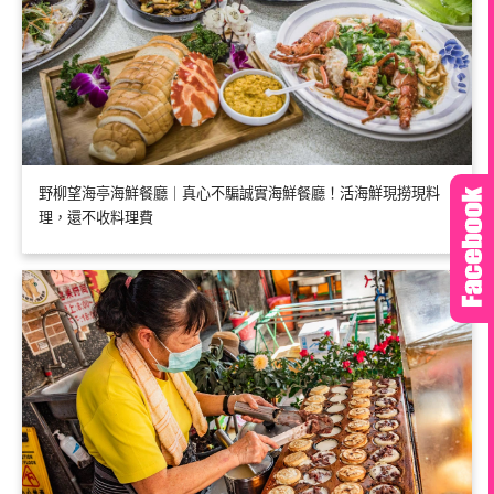
野柳望海亭海鮮餐廳｜真心不騙誠實海鮮餐廳！活海鮮現撈現料
理，還不收料理費