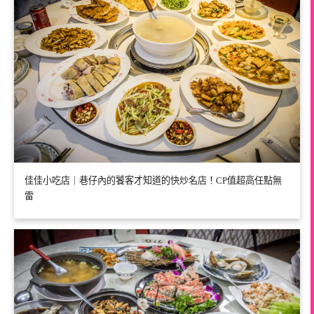
佳佳小吃店｜巷仔內的饕客才知道的快炒名店！CP值超高任點無
雷