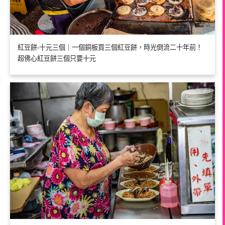
紅豆餅-十元三個｜一個銅板買三個紅豆餅，時光倒流二十年前！
超佛心紅豆餅三個只要十元