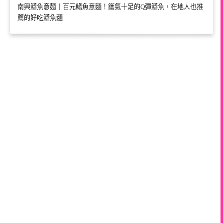
南興鱔魚意麵｜百元鱔魚意麵！鑊氣十足的Q彈鱔魚，在地人也推
薦的好吃鱔魚麵