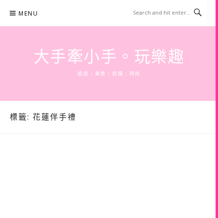
Skip
MENU
to
content
大手牽小手。玩樂趣
旅遊 | 美食 | 商攝 | 時尚
標籤:
花蓮伴手禮