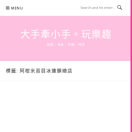
Skip
MENU
to
content
大手牽小手。玩樂趣
旅遊 | 美食 | 商攝 | 時尚
標籤:
阿柑米苔目冰連鎖總店