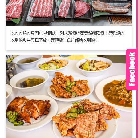
吃肉肉燒肉専門店-桃園店｜別人漲價這家竟然還降價！最強燒肉
吃到飽和牛菜單下放，連頂級生魚片都給吃到飽！