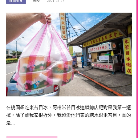
桃園美食
咬咬
2021-08-07
在桃園想吃米苔目冰，阿柑米苔目冰連鎖總店絕對是我第一選
擇，除了離我家很近外，我超愛他們家的糖水跟米苔目，真的
是…