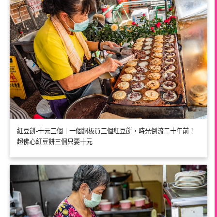
紅豆餅-十元三個｜一個銅板買三個紅豆餅，時光倒流二十年前！
超佛心紅豆餅三個只要十元