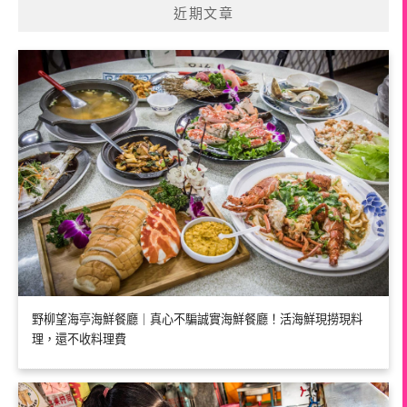
近期文章
野柳望海亭海鮮餐廳｜真心不騙誠實海鮮餐廳！活海鮮現撈現料
理，還不收料理費