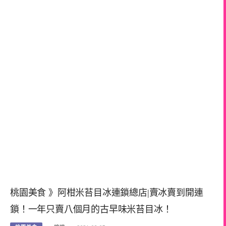
桃園美食 》阿柑米苔目冰連鎖總店|賣冰賣到開連
鎖！一年只賣八個月的古早味米苔目冰！