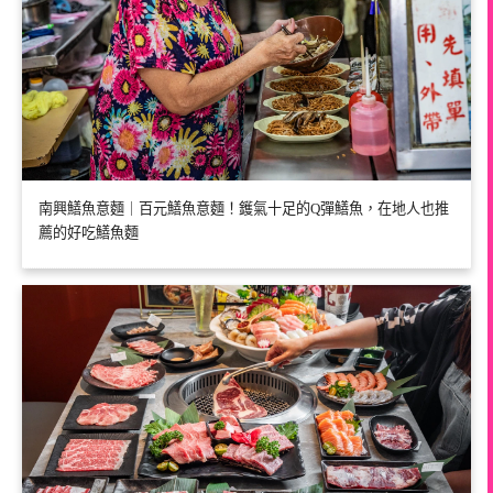
南興鱔魚意麵｜百元鱔魚意麵！鑊氣十足的Q彈鱔魚，在地人也推
薦的好吃鱔魚麵