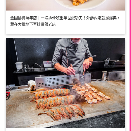
金園排骨萬年店｜一塊排骨吃出半世紀功夫！外酥內嫩就是經典，
藏在大樓地下室排骨飯老店