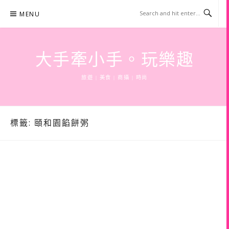
Skip
MENU
to
content
大手牽小手。玩樂趣
旅遊 | 美食 | 商攝 | 時尚
標籤:
頤和園餡餅粥