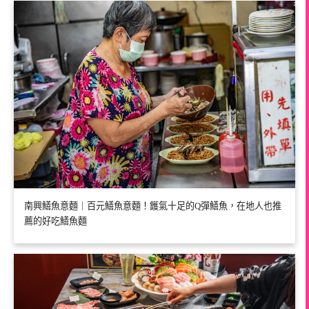
南興鱔魚意麵｜百元鱔魚意麵！鑊氣十足的Q彈鱔魚，在地人也推
薦的好吃鱔魚麵