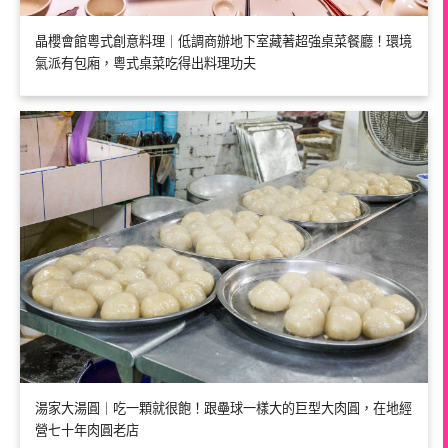
晶櫻會館粵式創意料理｜低調商辦地下室藏著超強桌菜餐廳！環境
氣派有包廂，粵式桌菜吃得出料理功夫
湯家大湯圓｜吃一顆就很飽！跟壘球一樣大的巨型大肉圓，在地經
營七十年肉圓老店