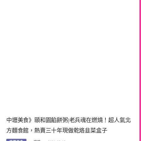
中壢美食》頤和園餡餅粥|老兵魂在燃燒！超人氣北
方麵食館，熱賣三十年現做乾烙韭菜盒子