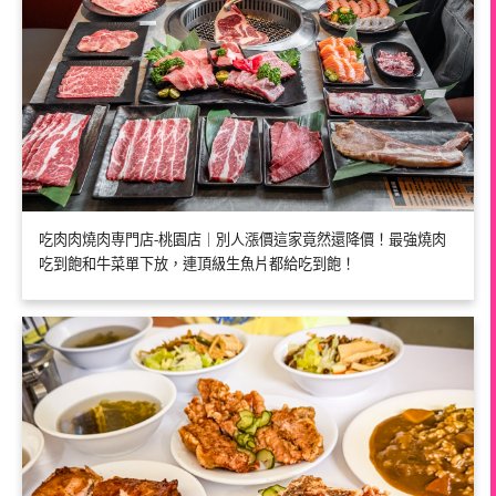
吃肉肉燒肉専門店-桃園店｜別人漲價這家竟然還降價！最強燒肉
吃到飽和牛菜單下放，連頂級生魚片都給吃到飽！