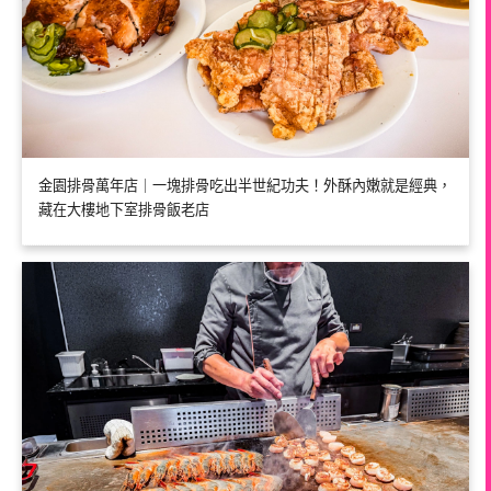
金園排骨萬年店｜一塊排骨吃出半世紀功夫！外酥內嫩就是經典，
藏在大樓地下室排骨飯老店