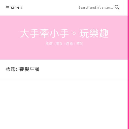
Skip
MENU
to
content
大手牽小手。玩樂趣
旅遊 | 美食 | 商攝 | 時尚
標籤:
饗饗午餐