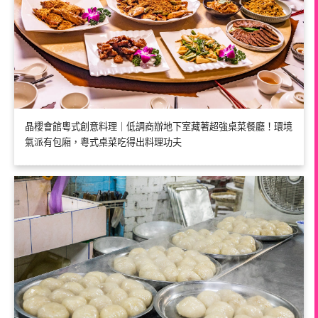
晶櫻會館粵式創意料理｜低調商辦地下室藏著超強桌菜餐廳！環境
氣派有包廂，粵式桌菜吃得出料理功夫