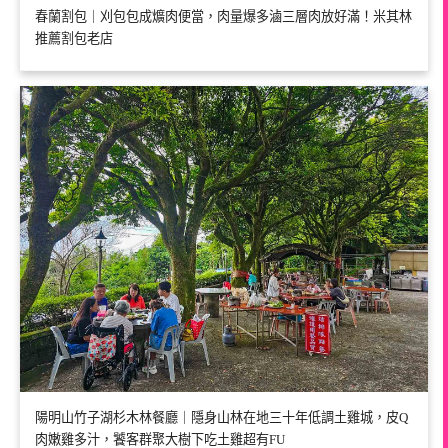
春蘭割包｜刈包包成爌肉便當，肉量爆多滷三層肉放好滿！米其林
推薦割包老店
陽明山竹子湖杉木林餐廳｜隱身山林在地三十年低調土雞城，皮Q
肉嫩雞多汁，饕客群聚大樹下吃土雞超有FU