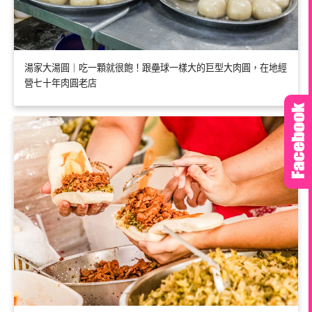
湯家大湯圓｜吃一顆就很飽！跟壘球一樣大的巨型大肉圓，在地經
營七十年肉圓老店