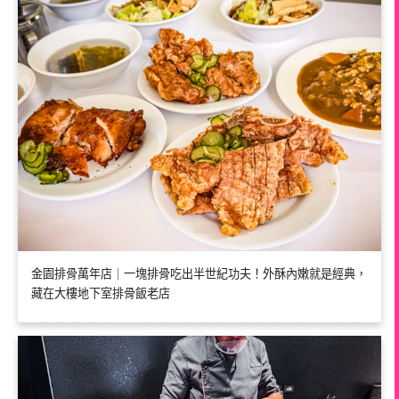
金園排骨萬年店｜一塊排骨吃出半世紀功夫！外酥內嫩就是經典，
藏在大樓地下室排骨飯老店