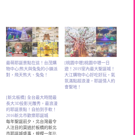
最萌耶誕景點在這！台茂購
[桃園中壢]桃園中壢一日
物中心|熊大與兔兔的小鎮派
遊！2019室內最大聖誕城！
對，飛天熊大、兔兔！
大江購物中心好吃好玩，氣
氛滿點超浪漫，耶誕情人約
會聖地！
[新北板橋] 全台最大時間最
長大3D投影光雕秀，最浪漫
的耶誕景點！自拍到手軟！
2016新北市歡樂耶誕城
每年聖誕前夕，北台灣最令
人注目的莫過於板橋的新北
市耶誕城盛事，規模一年比