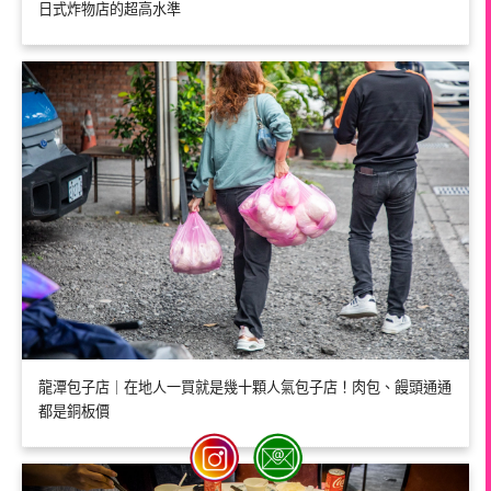
日式炸物店的超高水準
龍潭包子店｜在地人一買就是幾十顆人氣包子店！肉包、饅頭通通
都是銅板價