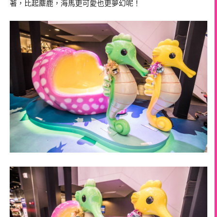
著，比起麋鹿，海馬更可愛也更夢幻呢！