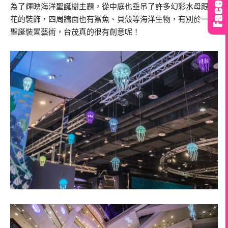
為了輝映海洋聖誕樹主題，從中庭也垂吊了許多幻彩水母跟雪
花的裝飾，四周牆面也有鯊魚、貝殼等海洋生物，有別於一般
聖誕裝置藝術，台茂真的很有創意呢！