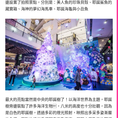
邊設置了拍照景點，分別是：美人魚的珍珠貝殼、耶誕鯊魚的
藏寶箱、海神的夢幻海馬車、耶誕海龜與小丑魚
最大的亮點當然是中央的耶誕樹了！以海洋世界為主題，耶誕
樹旁邊裝點了許多海洋生物，八米的高度也十分壯觀，因為
是白色的耶誕樹，透過多彩的燈光照射，映照出多采多姿漸層