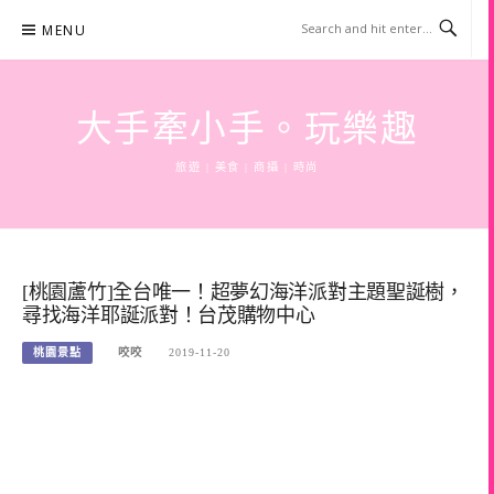
Skip
MENU
to
content
大手牽小手。玩樂趣
旅遊 | 美食 | 商攝 | 時尚
[桃園蘆竹]全台唯一！超夢幻海洋派對主題聖誕樹，
尋找海洋耶誕派對！台茂購物中心
桃園景點
咬咬
2019-11-20