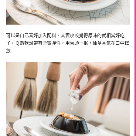
可以是自己喜好加入配料，其實咬咬覺得原味的就相當好吃
了，Ｑ嫩軟滑帶有些微彈性，用舌頭一抿，仙草香氣在口中釋
放