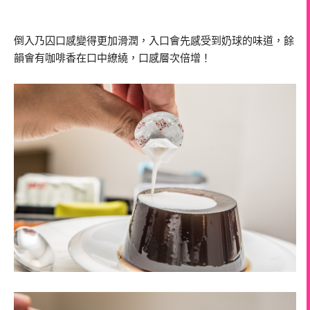
倒入乃囚口感變得更加滑潤，入口會先感受到奶球的味道，餘
韻會有咖啡香在口中繚繞，口感層次倍增！