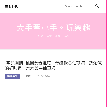
Skip
MENU
to
content
大手牽小手。玩樂趣
旅遊 | 美食 | 商攝 | 時尚
[宅配團購] 桃園美食推薦，滑嫩軟Ｑ仙草凍，透沁涼
的好味道！水水公主仙草凍
桃園美食
咬咬
2019-12-04