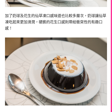
加了奶球及花生的仙草凍口感味道也比較多層次，奶球讓仙草
凍吃起來更加滑潤，硬脆的花生口感則帶給衝突性的有趣口
感！