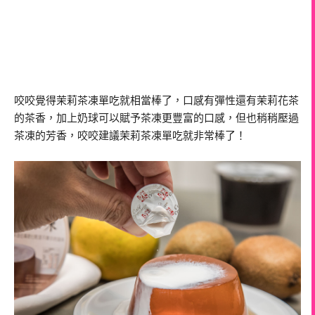
咬咬覺得茉莉茶凍單吃就相當棒了，口感有彈性還有茉莉花茶
的茶香，加上奶球可以賦予茶凍更豐富的口感，但也稍稍壓過
茶凍的芳香，咬咬建議茉莉茶凍單吃就非常棒了！