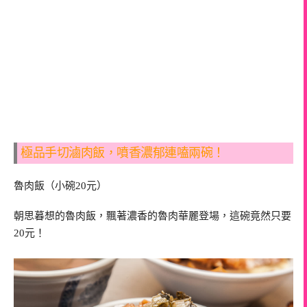
極品手切滷肉飯，噴香濃郁連嗑兩碗！
魯肉飯（小碗20元）
朝思暮想的魯肉飯，飄著濃香的魯肉華麗登場，這碗竟然只要
20元！