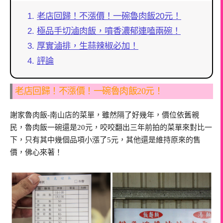
老店回歸！不漲價！一碗魯肉飯20元！
極品手切滷肉飯，噴香濃郁連嗑兩碗！
厚實滷排，生蒜辣椒必加！
評論
老店回歸！不漲價！一碗魯肉飯20元！
謝家魯肉飯-南山店的菜單，雖然隔了好幾年，價位依舊親
民，魯肉飯一碗還是20元，咬咬翻出三年前拍的菜單來對比一
下，只有其中幾個品項小漲了5元，其他還是維持原來的售
價，佛心來著！