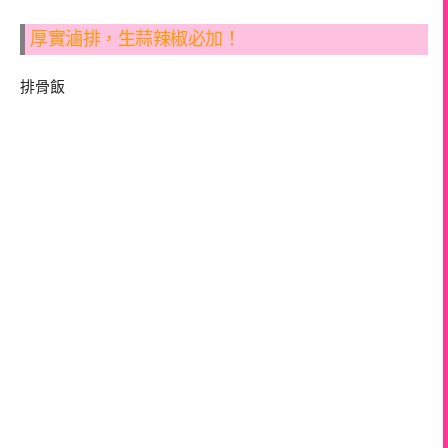
厚實滷排，生蒜辣椒必加！
排骨飯