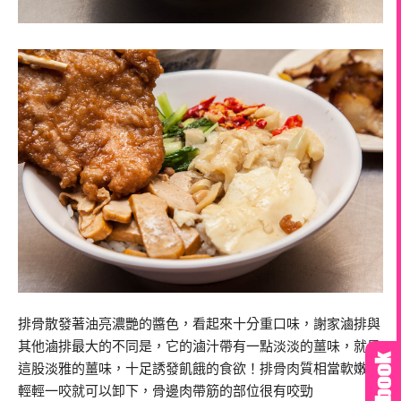
排骨散發著油亮濃艷的醬色，看起來十分重口味，謝家滷排與
其他滷排最大的不同是，它的滷汁帶有一點淡淡的薑味，就是
這股淡雅的薑味，十足誘發飢餓的食欲！排骨肉質相當軟嫩，
輕輕一咬就可以卸下，骨邊肉帶筋的部位很有咬勁