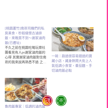
[桃園蘆竹]南崁司機們的私
房美食，秒殺級懷古滷排
飯，來晚買不到～謝家滷肉
飯(已遷址)
不久之前在桃園吃喝玩樂社
團看見有人po謝家滷肉飯的
一碗｜路過很容易錯過的寶
心得 其實謝家滷肉飯對住南
藏小店，藏身熱鬧大街上人
崁的我來說再熟悉不過 之…
氣低調小食堂，番茄麵、手
切滷肉飯必點
魯肉飯專家｜低調的滷肉飯