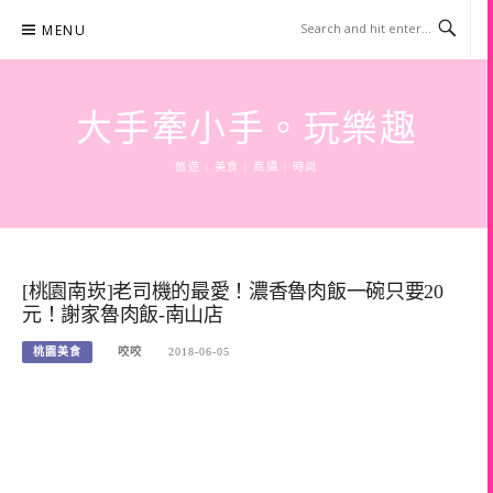
Skip
MENU
to
content
大手牽小手。玩樂趣
旅遊 | 美食 | 商攝 | 時尚
[桃園南崁]老司機的最愛！濃香魯肉飯一碗只要20
元！謝家魯肉飯-南山店
桃園美食
咬咬
2018-06-05