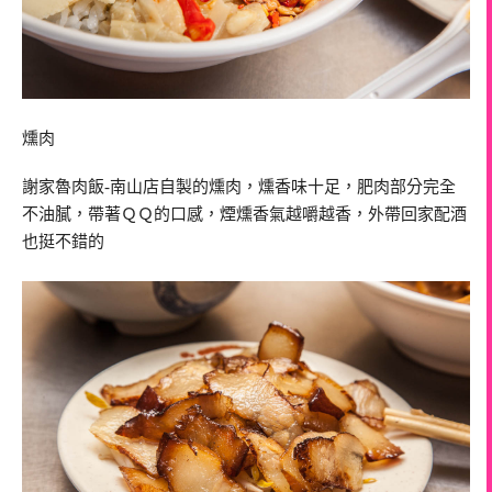
燻肉
謝家魯肉飯-南山店自製的燻肉，燻香味十足，肥肉部分完全
不油膩，帶著ＱＱ的口感，煙燻香氣越嚼越香，外帶回家配酒
也挺不錯的