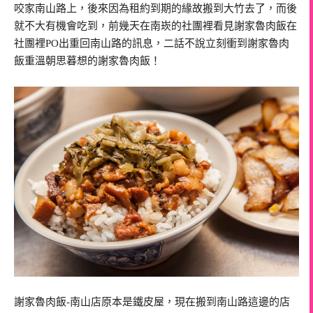
咬家南山路上，後來因為租約到期的緣故搬到大竹去了，而後
就不大有機會吃到，前幾天在南崁的社團裡看見謝家魯肉飯在
社團裡PO出重回南山路的訊息，二話不說立刻衝到謝家魯肉
飯重溫朝思暮想的謝家魯肉飯！
謝家魯肉飯-南山店原本是鐵皮屋，現在搬到南山路這邊的店