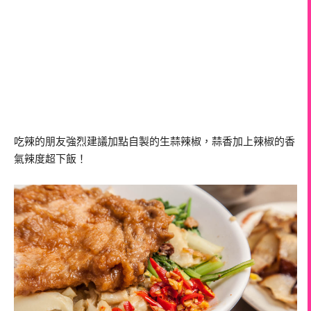
吃辣的朋友強烈建議加點自製的生蒜辣椒，蒜香加上辣椒的香
氣辣度超下飯！