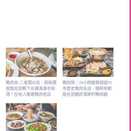
鴨肉本-二老闆の店｜銅板價
鴨肉榮｜24小時營業超過50
就能吃到鴨下水鋪滿滿冬粉
年歷史鴨肉名店，隨時來都
湯！在地人推爆鴨肉老店
能吃到麵好湯鮮的鴨肉麵