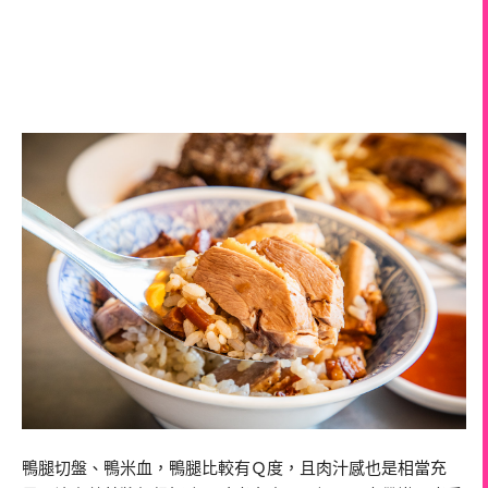
鴨腿切盤、鴨米血，鴨腿比較有Ｑ度，且肉汁感也是相當充