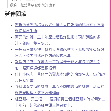
歡迎一起點擊星號參與評論唷！
延伸閱讀
鐵板滋滋響的超強台式牛排！大口吃肉的好地方，原肉
現切超厚牛排
阿元的炸雞｜三十年歷史超強炸雞攤！現炸酥脆肉多
汁，雞腿一隻只要35元
一角兩角鹹酥雞｜桃園最強鹹酥雞店，低調卻擁有超強
實力，媲美日式炸物店的超高水準
龍潭包子店｜在地人一買就是幾十顆人氣包子店！肉
包、饅頭通通都是銅板價
佳佳小吃店｜巷仔內的饕客才知道的快炒名店！CP值超
高任點無雷
野柳望海亭海鮮餐廳｜真心不騙誠實海鮮餐廳！活海鮮
現撈現料理，還不收料理費
紅豆餅-十元三個｜一個銅板買三個紅豆餅，時光倒流二
十年前！超佛心紅豆餅三個只要十元