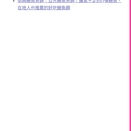
南興鱔魚意麵｜百元鱔魚意麵！鑊氣十足的Q彈鱔魚，
在地人也推薦的好吃鱔魚麵