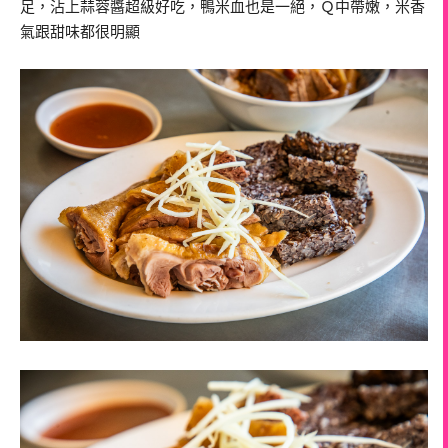
足，沾上蒜蓉醬超級好吃，鴨米血也是一絕，Ｑ中帶嫩，米香
氣跟甜味都很明顯