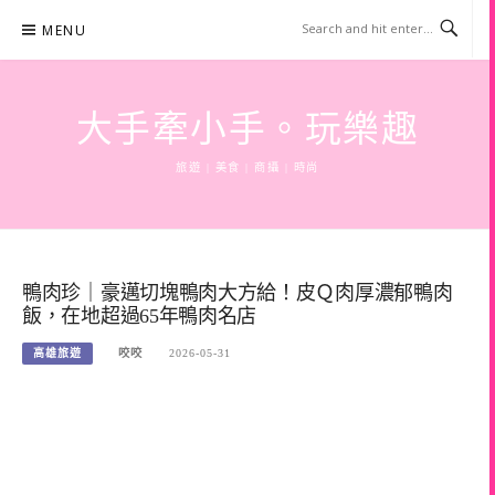
Skip
MENU
to
content
大手牽小手。玩樂趣
旅遊 | 美食 | 商攝 | 時尚
鴨肉珍｜豪邁切塊鴨肉大方給！皮Ｑ肉厚濃郁鴨肉
飯，在地超過65年鴨肉名店
高雄旅遊
咬咬
2026-05-31