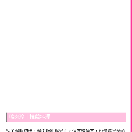
鴨肉珍｜推薦料理
點了鴨腿切盤、鴨肉飯跟鴨米血，便宜歸便宜，份量還是給的