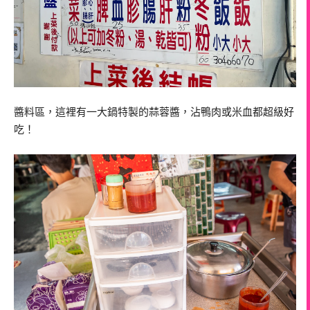
醬料區，這裡有一大鍋特製的蒜蓉醬，沾鴨肉或米血都超級好
吃！