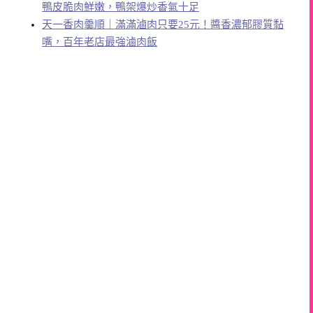
鴨皮脆肉鮮嫩，鴨架爆炒香氣十足
天一香肉羹順｜滿滿滷肉只要25元！醬香濃郁膠質黏
嘴，百年老店最強滷肉飯