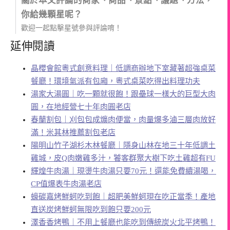
關於本文評論的商家、商品、景點、議題、方法，
你給幾顆星呢？
歡迎一起點擊星號參與評論唷！
延伸閱讀
晶櫻會館粵式創意料理｜低調商辦地下室藏著超強桌菜
餐廳！環境氣派有包廂，粵式桌菜吃得出料理功夫
湯家大湯圓｜吃一顆就很飽！跟壘球一樣大的巨型大肉
圓，在地經營七十年肉圓老店
春蘭割包｜刈包包成爌肉便當，肉量爆多滷三層肉放好
滿！米其林推薦割包老店
陽明山竹子湖杉木林餐廳｜隱身山林在地三十年低調土
雞城，皮Q肉嫩雞多汁，饕客群聚大樹下吃土雞超有FU
輝煌牛肉湯｜現燙牛肉湯只要70元！還能免費續湯喝，
CP值爆表牛肉湯老店
蠔碳嘉烤鮮蚵吃到飽｜超肥美鮮蚵現在吃正當季！產地
直送炭烤鮮蚵無限吃到飽只要200元
澤香香烤鴨｜不用上餐廳也能吃到傳統炭火北平烤鴨！