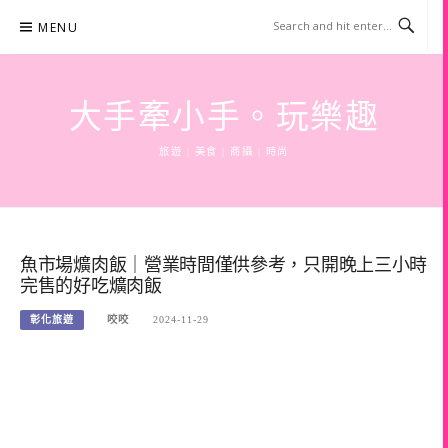
Skip
MENU
to
content
大手牽小手。玩樂趣
旅遊 | 美食 | 商攝 | 時尚
魚市場爌肉飯｜營業時間僅供參考，只開晚上三小時
完售的好吃爌肉飯
彰化旅遊
咬咬
2024-11-29