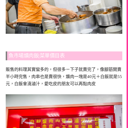
魚市場爌肉飯|菜單價目表
販售的料理其實蠻多的，但很多ㄧ下子就賣完了，像腳筋開賣
半小時完售，肉串也是賣很快，爌肉一塊是40元＋白飯就是55
元，白飯會澆滷汁，愛吃皮的朋友可以再點肉皮