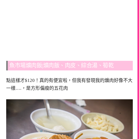
魚市場爌肉飯|爌肉飯、肉皮、綜合湯、筍乾
點這樣才$120！真的有便宜啦，但我有發現我的爌肉好像不大
一樣….，是方形偏瘦的五花肉