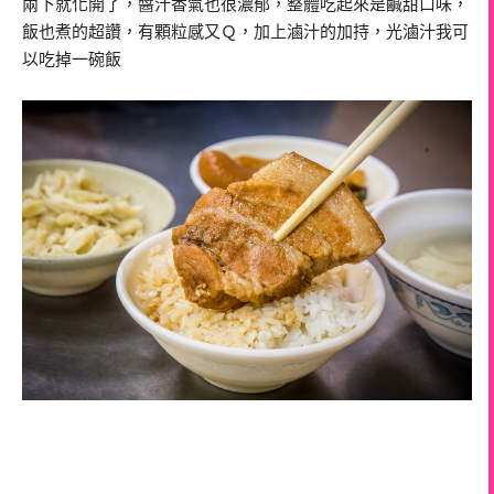
兩下就化開了，醬汁香氣也很濃郁，整體吃起來是鹹甜口味，
飯也煮的超讚，有顆粒感又Ｑ，加上滷汁的加持，光滷汁我可
以吃掉一碗飯