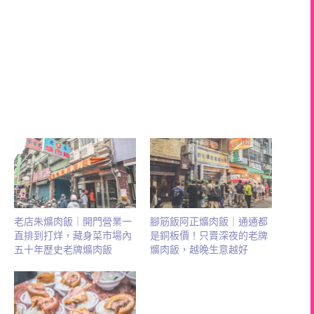
老店朱爌肉飯｜開門營業一
腳筋飯阿正爌肉飯｜通通都
直排到打烊，藏身菜市場內
是銅板價！只賣深夜的老牌
五十年歷史老牌爌肉飯
爌肉飯，越晚生意越好