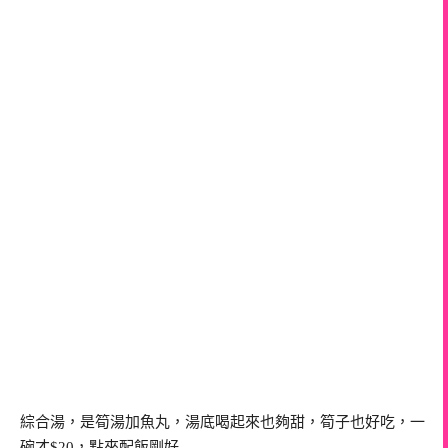
綜合湯，是筍湯加魚丸，湯底喝起來也夠甜，筍子也好吃，一
碗才$20，點來配飯剛好