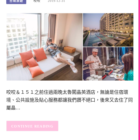
台南旅遊
咬咬
2019-12-31
咬咬＆１５１之前住過兩晚太魯閣晶英酒店，無論是住宿環
境、公共設施及貼心服務都讓我們讚不絕口，後來又去住了同
屬晶…
CONTINUE READING