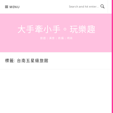
Skip
MENU
to
content
大手牽小手。玩樂趣
旅遊 | 美食 | 商攝 | 時尚
標籤:
台南五星級旅館