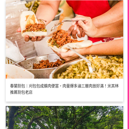
春蘭割包｜刈包包成爌肉便當，肉量爆多滷三層肉放好滿！米其林
推薦割包老店