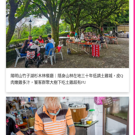
陽明山竹子湖杉木林餐廳｜隱身山林在地三十年低調土雞城，皮Q
肉嫩雞多汁，饕客群聚大樹下吃土雞超有FU