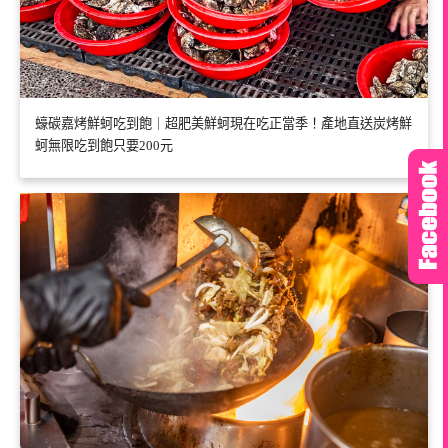
蠔碳嘉烤鮮蚵吃到飽｜超肥美鮮蚵現在吃正當季！產地直送炭烤鮮
蚵無限吃到飽只要200元