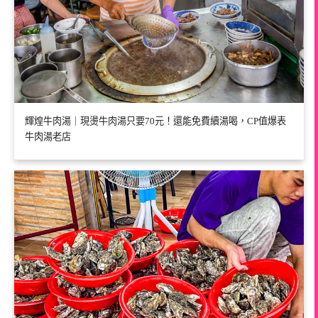
輝煌牛肉湯｜現燙牛肉湯只要70元！還能免費續湯喝，CP值爆表
牛肉湯老店