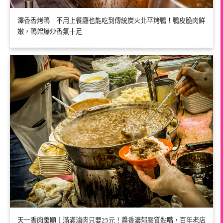
澤香香烤鴨｜不用上餐廳也能吃到傳統炭火北平烤鴨！鴨皮脆肉鮮
嫩，鴨架爆炒香氣十足
天一香肉羹順｜滿滿滷肉只要25元！醬香濃郁膠質黏嘴，百年老店