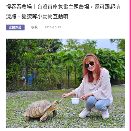
慢吞吞農場｜台灣首座象龜主題農場，還可跟超萌
浣熊、狐獴等小動物互動唷
宜蘭旅遊
咬咬
2023-10-25