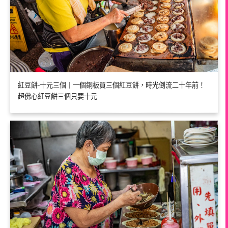
紅豆餅-十元三個｜一個銅板買三個紅豆餅，時光倒流二十年前！
超佛心紅豆餅三個只要十元