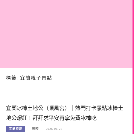
標籤:
宜蘭親子景點
宜蘭冰棒土地公（順風宮）｜熱門打卡景點冰棒土
地公爆紅！拜拜求平安再拿免費冰棒吃
宜蘭旅遊
咬咬
2026-06-27