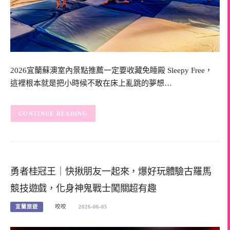
2026宜蘭蘇澳室內景點推薦一定要收藏免睡殿 Sleepy Free，
這裡根本就是把小時候不敢在床上亂跳的夢想…
CONTINUE READING
勇者桂冠王｜快揪朋友一起來，爆好玩體驗古羅馬
競技遊戲，化身神鬼戰士闖關超有趣
宜蘭旅遊
咬咬
2026-06-05