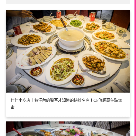
佳佳小吃店｜巷仔內的饕客才知道的快炒名店！CP值超高任點無
雷