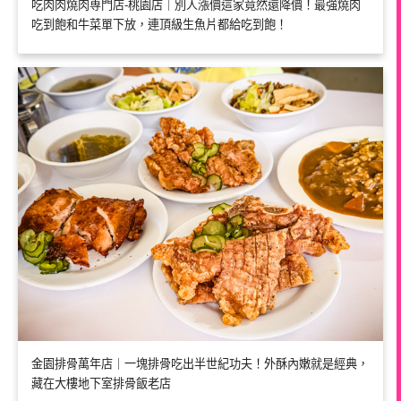
吃肉肉燒肉専門店-桃園店｜別人漲價這家竟然還降價！最強燒肉
吃到飽和牛菜單下放，連頂級生魚片都給吃到飽！
金園排骨萬年店｜一塊排骨吃出半世紀功夫！外酥內嫩就是經典，
藏在大樓地下室排骨飯老店