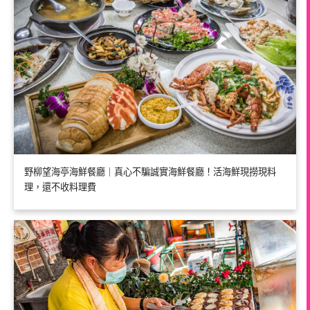
野柳望海亭海鮮餐廳｜真心不騙誠實海鮮餐廳！活海鮮現撈現料
理，還不收料理費