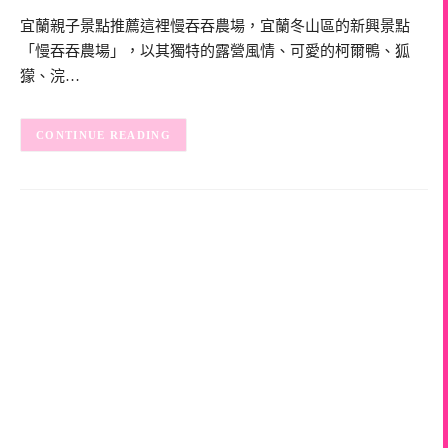
宜蘭親子景點推薦這裡慢吞吞農場，宜蘭冬山區的新興景點
「慢吞吞農場」，以其獨特的露營風情、可愛的柯爾鴨、狐
獴、浣…
CONTINUE READING