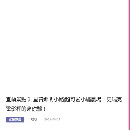
宜蘭景點 》星寶鄉間小路|超可愛小驢農場，史瑞克
電影裡的迷你驢！
宜蘭旅遊
咬咬
2021-08-29