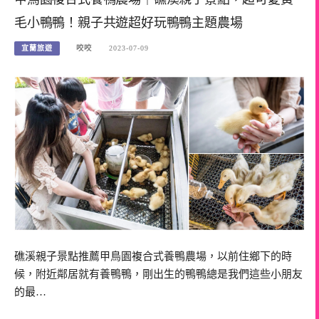
毛小鴨鴨！親子共遊超好玩鴨鴨主題農場
宜蘭旅遊
咬咬
2023-07-09
礁溪親子景點推薦甲鳥園複合式養鴨農場，以前住鄉下的時
候，附近鄰居就有養鴨鴨，剛出生的鴨鴨總是我們這些小朋友
的最…