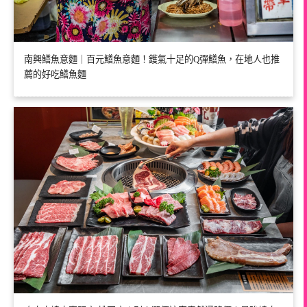
南興鱔魚意麵｜百元鱔魚意麵！鑊氣十足的Q彈鱔魚，在地人也推
薦的好吃鱔魚麵