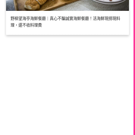
野柳望海亭海鮮餐廳｜真心不騙誠實海鮮餐廳！活海鮮現撈現料
理，還不收料理費