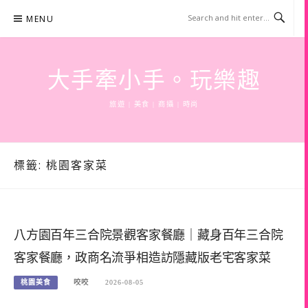
Skip
MENU
to
content
大手牽小手。玩樂趣
旅遊 | 美食 | 商攝 | 時尚
標籤:
桃園客家菜
八方園百年三合院景觀客家餐廳｜藏身百年三合院
客家餐廳，政商名流爭相造訪隱藏版老宅客家菜
桃園美食
咬咬
2026-08-05