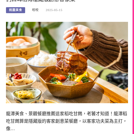
桃園美食
咬咬
2025-05-15
龍潭美食、景觀餐廳推薦這家稻吃甘鷓，老饕才知道！龍潭稻
吃甘鷓算是隱藏版的客家創意菜餐廳，以客家功夫菜為主打，
像…