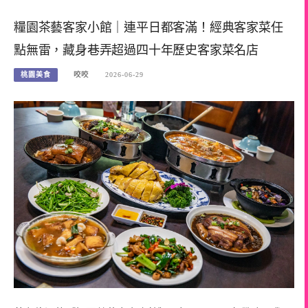
糧園茶藝客家小館｜連平日都客滿！經典客家菜任
點無雷，藏身巷弄超過四十年歷史客家菜名店
桃園美食
咬咬
2026-06-29