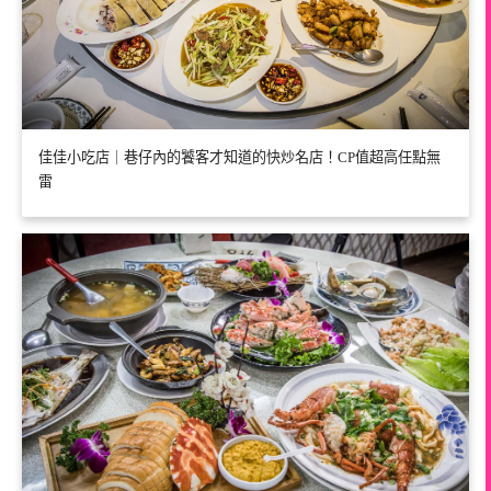
佳佳小吃店｜巷仔內的饕客才知道的快炒名店！CP值超高任點無
雷