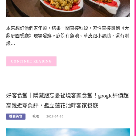
本來想訂他們家年菜，結果一問直接秒殺，索性直接殺到《大
鼎庭園餐廳》現場嚐鮮。庭院有魚池、草皮跟小鸚鵡，還有附
設…
CONTINUE READING
好客食堂｜隱藏版忘憂祕境客家食堂！google評價超
高幾近零負評，矗立蓮花池畔客家餐廳
桃園美食
咬咬
2026-07-30