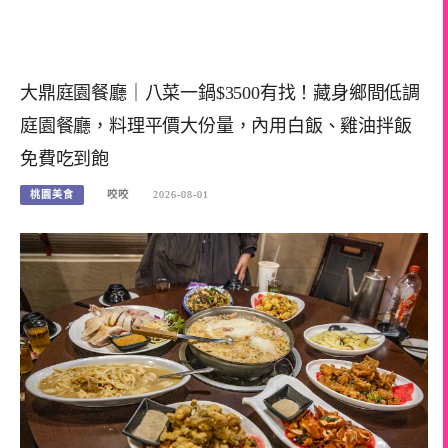
大鼎庭園餐廳｜八菜一鍋$3500有找！藏身鄉間低調
庭園餐廳，料理平價大份量，內用白飯、雞油拌飯
免費吃到飽
桃園美食
咬咬
2026-08-01