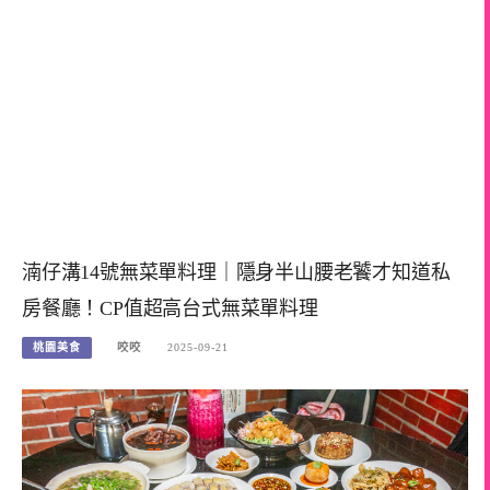
湳仔溝14號無菜單料理｜隱身半山腰老饕才知道私
房餐廳！CP值超高台式無菜單料理
桃園美食
咬咬
2025-09-21