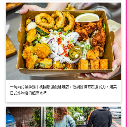
一角兩角鹹酥雞｜桃園最強鹹酥雞店，低調卻擁有超強實力，媲美
日式炸物店的超高水準