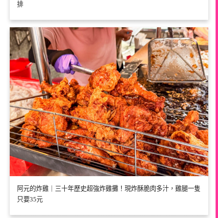
排
阿元的炸雞｜三十年歷史超強炸雞攤！現炸酥脆肉多汁，雞腿一隻
只要35元