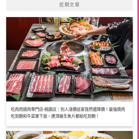
近期文章
吃肉肉燒肉専門店-桃園店｜別人漲價這家竟然還降價！最強燒肉
吃到飽和牛菜單下放，連頂級生魚片都給吃到飽！