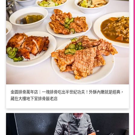
金園排骨萬年店｜一塊排骨吃出半世紀功夫！外酥內嫩就是經典，
藏在大樓地下室排骨飯老店