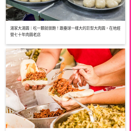
湯家大湯圓｜吃一顆就很飽！跟壘球一樣大的巨型大肉圓，在地經
營七十年肉圓老店