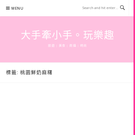
Skip
MENU
to
content
大手牽小手。玩樂趣
旅遊 | 美食 | 商攝 | 時尚
標籤:
桃園鮮奶麻糬