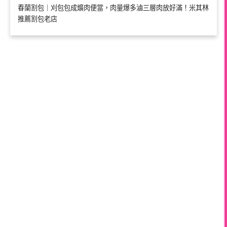
春蘭割包｜刈包包成爌肉便當，肉量爆多滷三層肉放好滿！米其林
推薦割包老店