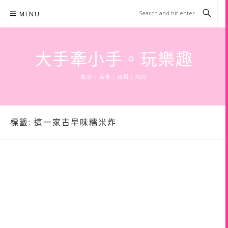
Skip
MENU
to
content
大手牽小手。玩樂趣
旅遊 | 美食 | 商攝 | 時尚
標籤:
這一家古早味糯米炸