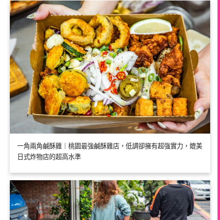
一角兩角鹹酥雞｜桃園最強鹹酥雞店，低調卻擁有超強實力，媲美
日式炸物店的超高水準