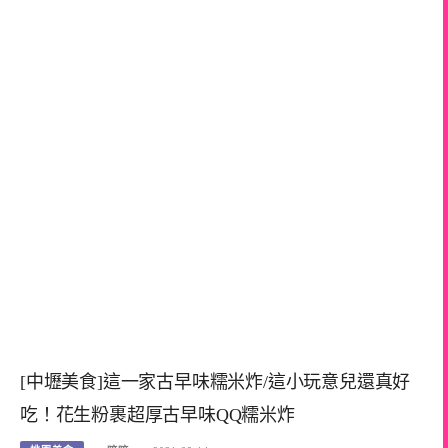
[中壢美食]這一家古早味糯米炸/這小玩意兒還真好
吃！花生粉裹超厚古早味QQ糯米炸