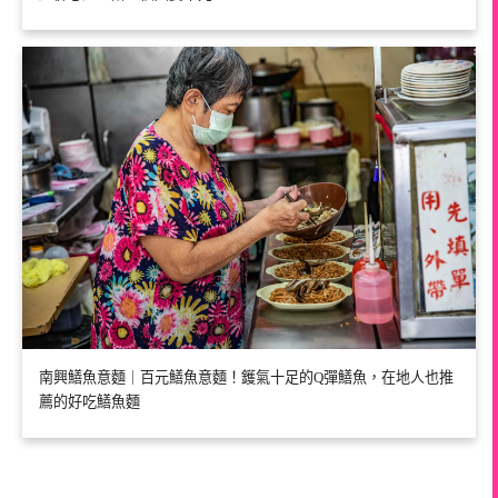
南興鱔魚意麵｜百元鱔魚意麵！鑊氣十足的Q彈鱔魚，在地人也推
薦的好吃鱔魚麵