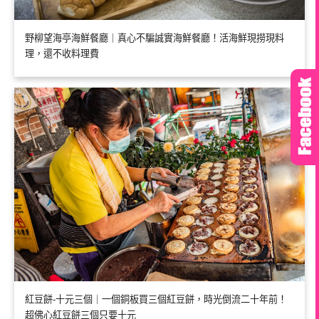
野柳望海亭海鮮餐廳｜真心不騙誠實海鮮餐廳！活海鮮現撈現料
理，還不收料理費
紅豆餅-十元三個｜一個銅板買三個紅豆餅，時光倒流二十年前！
超佛心紅豆餅三個只要十元