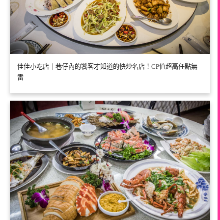
佳佳小吃店｜巷仔內的饕客才知道的快炒名店！CP值超高任點無
雷