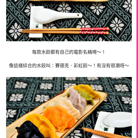
每款水餃都有自己的電影名稱唷～！
像這樣綜合的水餃叫：賽德克．彩虹餃～！有沒有很潮呀～