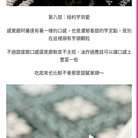
第八部：紐約竽到愛
感覺跟阿蕃達有著一樣的口感，也是濃郁香甜的竽泥餡，差別
在這裡頭有竽頭顆粒
不過甜度跟口感還是跟軟皮不太搭，油炸過應該可以讓口感上
豐富一些
吃起來也比較不會那麼甜膩單調～