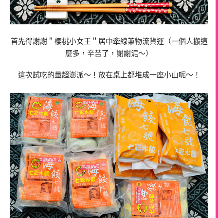
首先得謝謝＂櫻桃小女王＂居中牽線兼物流貨運（一個人搬這
麼多，辛苦了，謝謝泥～）
這次試吃的量超澎派～！放在桌上都堆成一座小山呢～！