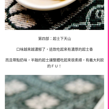
第四部：起士下天山
口味越來越濃郁了，這款吃起來有濃厚的起士香
而且帶點奶味，半融的起士讓整體吃起來很柔順，有義大利餃
的ＦＵ！