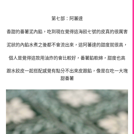
第七部：阿蕃達
香甜的番薯泥內餡，吃到現在覺得這海餃七號的皮真的很厲害
泥狀的內餡水煮之後都不會流出來，這阿蕃達的甜度就很高，
個人是覺得這款用油炸的會比較好，番薯餡軟綿，甜度也高
跟水餃皮一起搭配感覺有點分不出來皮跟餡，像是在吃一大塊
甜番薯