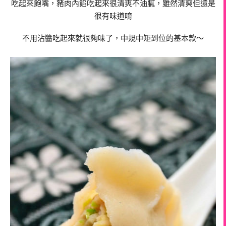
吃起來飽嘴，豬肉內餡吃起來很清爽不油膩，雖然清爽但還是
很有味道唷
不用沾醬吃起來就很夠味了，中規中矩到位的基本款～