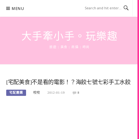
Skip
MENU
to
content
大手牽小手。玩樂趣
旅遊 | 美食 | 商攝 | 時尚
[宅配美食]不是看的電影！？海餃七號七彩手工水餃
宅配團購
咬咬
2012-01-19
8