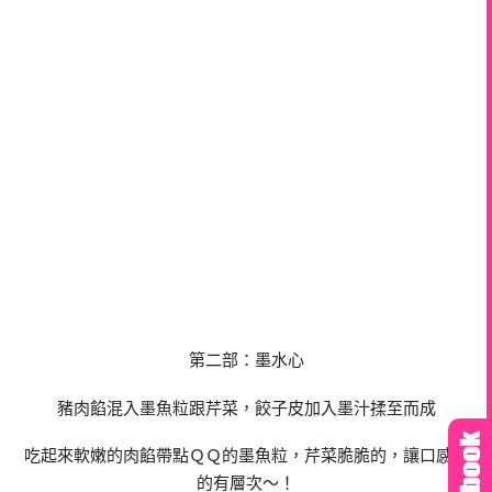
第二部：墨水心
豬肉餡混入墨魚粒跟芹菜，餃子皮加入墨汁揉至而成
吃起來軟嫩的肉餡帶點ＱＱ的墨魚粒，芹菜脆脆的，讓口感變
的有層次～！