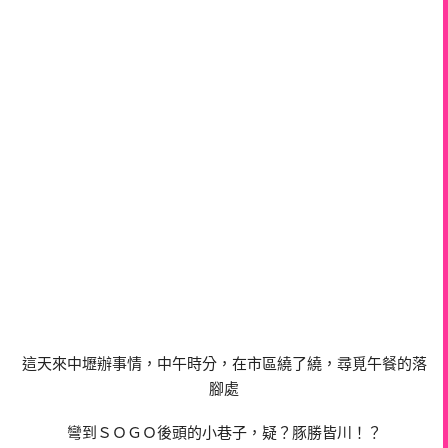
這天來中壢辦事情，中午時分，在市區繞了繞，尋覓午餐的落
腳處
彎到ＳＯＧＯ後頭的小巷子，疑？豚勝皆川！？