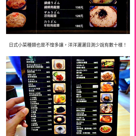
日式小菜種類也是不惶多讓，洋洋灑灑目測少說有數十樣！