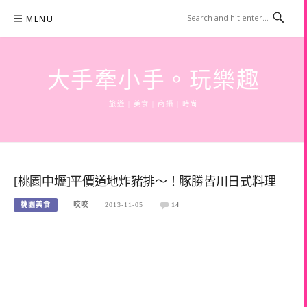
Skip
MENU
to
content
大手牽小手。玩樂趣
旅遊 | 美食 | 商攝 | 時尚
[桃園中壢]平價道地炸豬排～！豚勝皆川日式料理
桃園美食
咬咬
2013-11-05
14