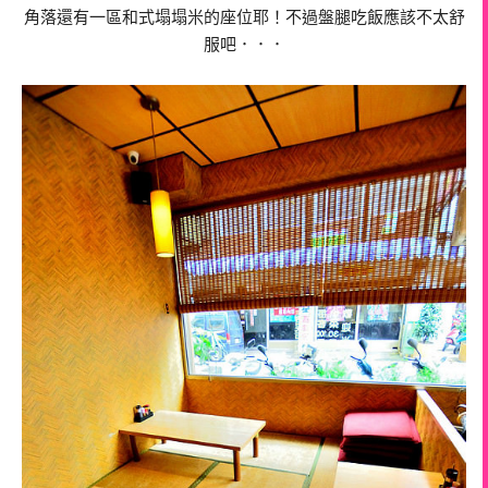
角落還有一區和式塌塌米的座位耶！不過盤腿吃飯應該不太舒
服吧．．．