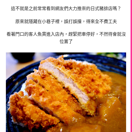
這不就是之前常常看到網友們大力推崇的日式豬排店嗎？
原來就隱藏在小巷子裡，誤打誤撞，得來全不費工夫
看著門口的客人魚貫進入店內，趕緊把車停好，不然待會就沒
位置了