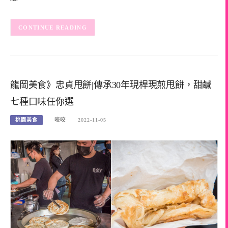
CONTINUE READING
龍岡美食》忠貞甩餅|傳承30年現桿現煎甩餅，甜鹹
七種口味任你選
桃園美食
咬咬
2022-11-05