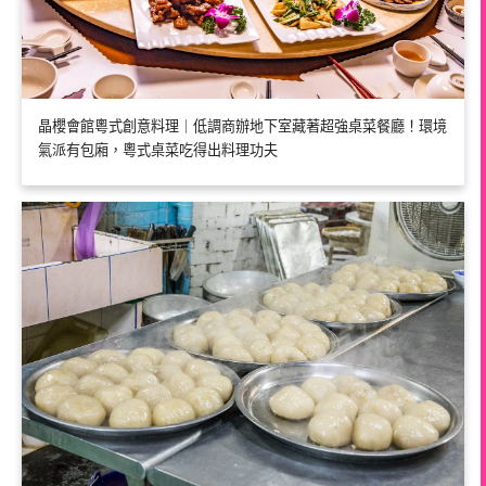
晶櫻會館粵式創意料理｜低調商辦地下室藏著超強桌菜餐廳！環境
氣派有包廂，粵式桌菜吃得出料理功夫