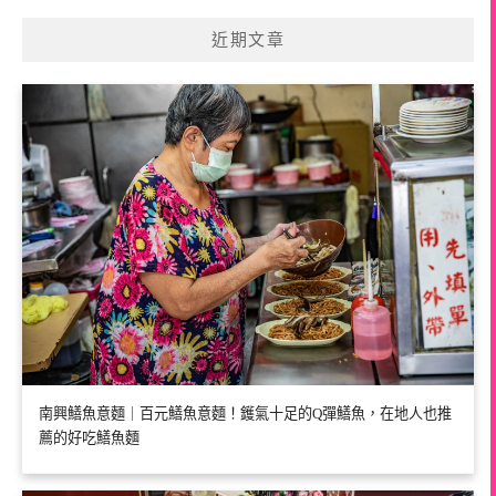
近期文章
南興鱔魚意麵｜百元鱔魚意麵！鑊氣十足的Q彈鱔魚，在地人也推
薦的好吃鱔魚麵