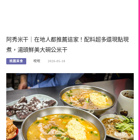
阿秀米干｜在地人都推薦這家！配料超多還現點現
煮，湯頭鮮美大碗公米干
桃園美食
咬咬
2026-05-18