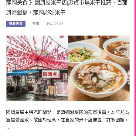
龍岡美食 》國旗屋米干店|忠貞市場米干推薦，百面
旗海飄揚，龍岡必吃米干
桃園美食
咬咬
2022-06-17
國旗屋屋主張老旺爺爺，是滇緬游擊隊的孤軍後裔，25年前為
宣揚愛國家、敬國旗理念，在自家的米干店佈置了許多國旗，
…