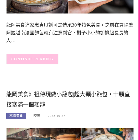
龍岡美食這家忠貞甩餅可是傳承30年特色美食，之前在買隔壁
阿箴越南法國麵包就有注意到它，攤子小小的卻排起長長的
人…
CONTINUE READING
龍岡美食》祖傳現做小籠包|超大顆小籠包，十顆直
接塞滿一個蒸籠
桃園美食
咬咬
2022-10-27