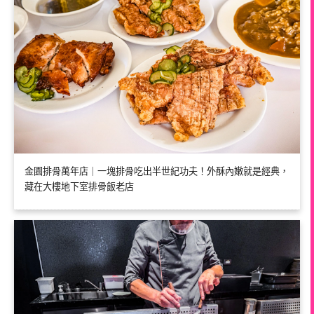
金園排骨萬年店｜一塊排骨吃出半世紀功夫！外酥內嫩就是經典，
藏在大樓地下室排骨飯老店