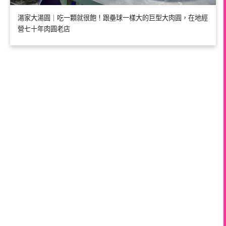
湯家大湯圓｜吃一顆就很飽！跟壘球一樣大的巨型大肉圓，在地經
營七十年肉圓老店