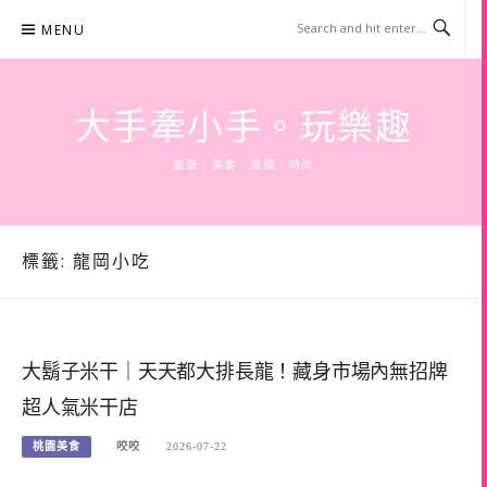
Skip
MENU
to
content
大手牽小手。玩樂趣
旅遊 | 美食 | 商攝 | 時尚
標籤:
龍岡小吃
大鬍子米干｜天天都大排長龍！藏身市場內無招牌
超人氣米干店
桃園美食
咬咬
2026-07-22