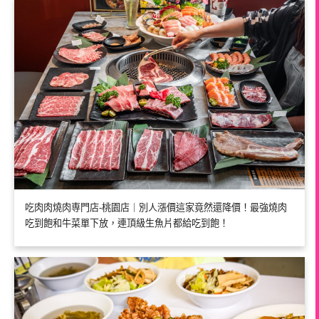
吃肉肉燒肉専門店-桃園店｜別人漲價這家竟然還降價！最強燒肉
吃到飽和牛菜單下放，連頂級生魚片都給吃到飽！