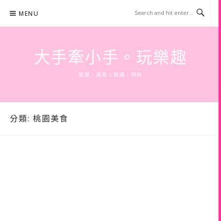
Skip
MENU
to
content
大手牽小手。玩樂趣
旅遊 | 美食 | 商攝 | 時尚
分類:
桃園美食