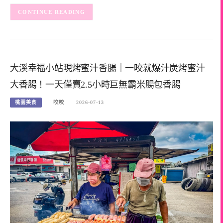
CONTINUE READING
大溪幸福小站現烤蜜汁香腸｜一咬就爆汁炭烤蜜汁
大香腸！一天僅賣2.5小時巨無霸米腸包香腸
桃園美食
咬咬
2026-07-13