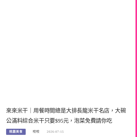
來來米干｜用餐時間總是大排長龍米干名店，大碗
公滿料綜合米干只要$95元，泡菜免費請你吃
桃園美食
咬咬
2026-07-15