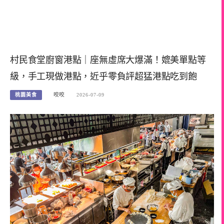
村民食堂廚窗港點｜座無虛席大爆滿！媲美單點等
級，手工現做港點，近乎零負評超猛港點吃到飽
桃園美食
咬咬
2026-07-09