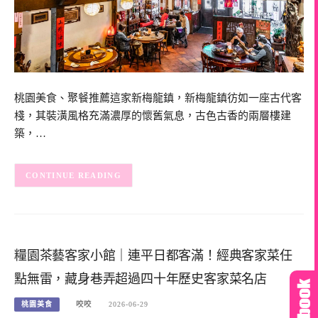
桃園美食、聚餐推薦這家新梅龍鎮，新梅龍鎮彷如一座古代客
棧，其裝潢風格充滿濃厚的懷舊氣息，古色古香的兩層樓建
築，…
CONTINUE READING
糧園茶藝客家小館｜連平日都客滿！經典客家菜任
點無雷，藏身巷弄超過四十年歷史客家菜名店
桃園美食
咬咬
2026-06-29