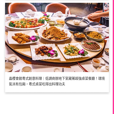
晶櫻會館粵式創意料理｜低調商辦地下室藏著超強桌菜餐廳！環境
氣派有包廂，粵式桌菜吃得出料理功夫