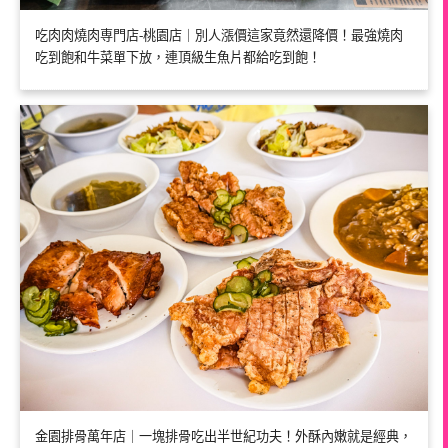
吃肉肉燒肉専門店-桃園店｜別人漲價這家竟然還降價！最強燒肉
吃到飽和牛菜單下放，連頂級生魚片都給吃到飽！
金園排骨萬年店｜一塊排骨吃出半世紀功夫！外酥內嫩就是經典，