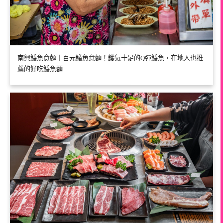
南興鱔魚意麵｜百元鱔魚意麵！鑊氣十足的Q彈鱔魚，在地人也推
薦的好吃鱔魚麵