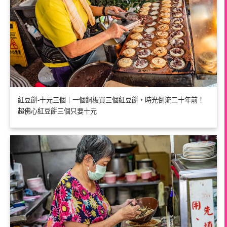
紅豆餅-十元三個｜一個銅板買三個紅豆餅，時光倒流二十年前！
超佛心紅豆餅三個只要十元