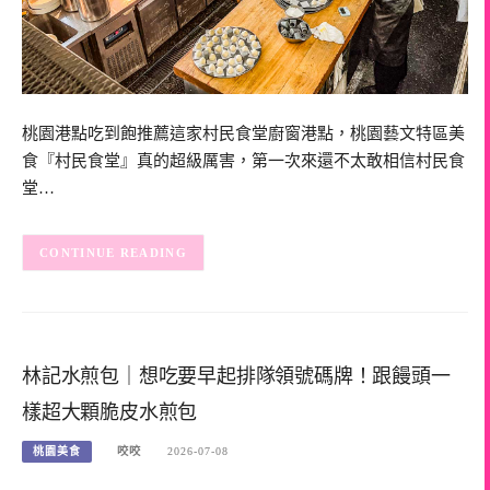
桃園港點吃到飽推薦這家村民食堂廚窗港點，桃園藝文特區美
食『村民食堂』真的超級厲害，第一次來還不太敢相信村民食
堂…
CONTINUE READING
林記水煎包｜想吃要早起排隊領號碼牌！跟饅頭一
樣超大顆脆皮水煎包
桃園美食
咬咬
2026-07-08