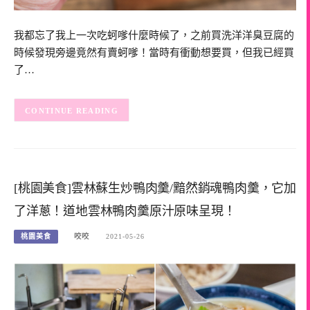
我都忘了我上一次吃蚵嗲什麼時候了，之前買洗洋洋臭豆腐的
時候發現旁邊竟然有賣蚵嗲！當時有衝動想要買，但我已經買
了…
CONTINUE READING
[桃園美食]雲林蘇生炒鴨肉羹/黯然銷魂鴨肉羹，它加
了洋蔥！道地雲林鴨肉羹原汁原味呈現！
桃園美食
咬咬
2021-05-26