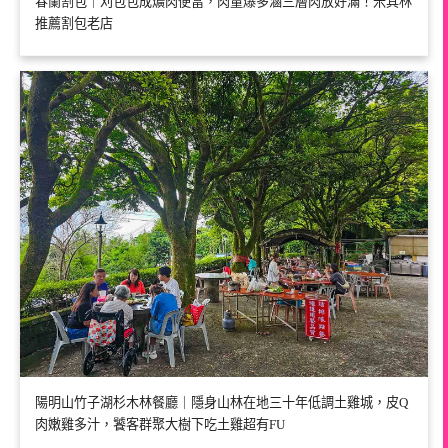
春蘭割包｜刈包包成爌肉便當，肉量爆多滷三層肉放好滿！米其林
推薦割包老店
陽明山竹子湖杉木林餐廳｜隱身山林在地三十年低調土雞城，皮Q
肉嫩雞多汁，饕客群聚大樹下吃土雞超有FU