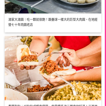
湯家大湯圓｜吃一顆就很飽！跟壘球一樣大的巨型大肉圓，在地經
營七十年肉圓老店