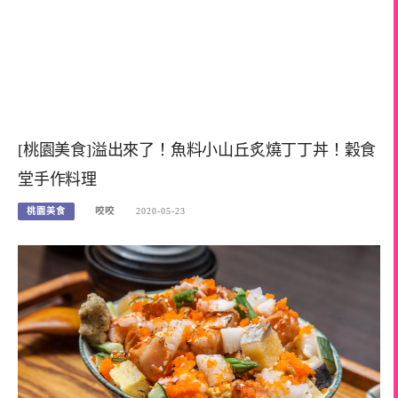
[桃園美食]溢出來了！魚料小山丘炙燒丁丁丼！穀食
堂手作料理
桃園美食
咬咬
2020-05-23