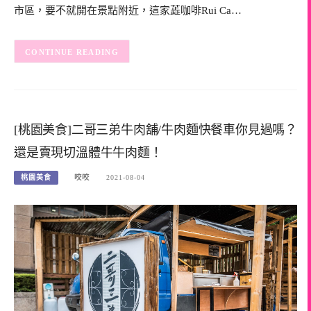
市區，要不就開在景點附近，這家蕋咖啡Rui Ca…
CONTINUE READING
[桃園美食]二哥三弟牛肉舖/牛肉麵快餐車你見過嗎？
還是賣現切溫體牛牛肉麵！
桃園美食
咬咬
2021-08-04