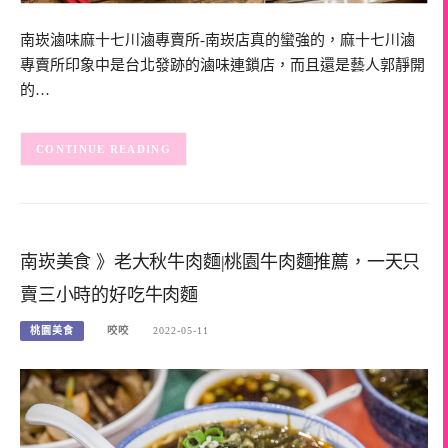
南崁滷味麻十七川滷專賣所-南崁店真的蠻強的，麻十七川滷
專賣所印象中是台北發跡的滷味連鎖店，而且還是藝人郭靜開
的…
CONTINUE READING
南崁美食 》老大秋牛肉麵|桃園牛肉麵推薦，一天只
賣三小時的好吃牛肉麵
桃園美食
咬咬
2022-05-11