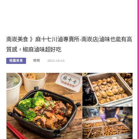
南崁美食 》麻十七川滷專賣所-南崁店|滷味也能有高
質感，椒麻滷味超好吃
桃園美食
咬咬
2022-10-15