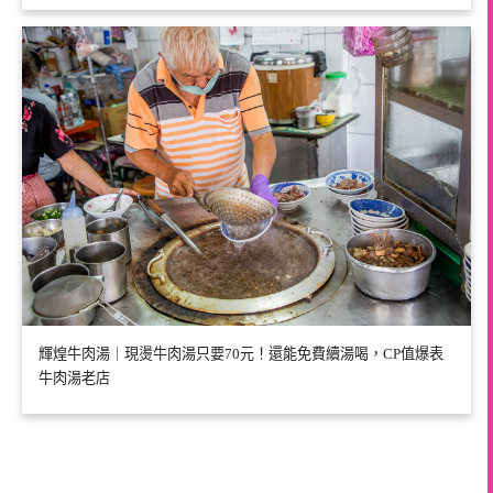
輝煌牛肉湯｜現燙牛肉湯只要70元！還能免費續湯喝，CP值爆表
牛肉湯老店