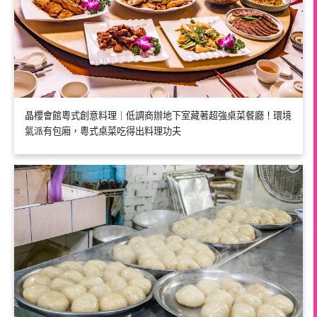
晶櫻會館粵式創意料理｜低調商辦地下室藏著超強桌菜餐廳！環境
氣派有包廂，粵式桌菜吃得出料理功夫