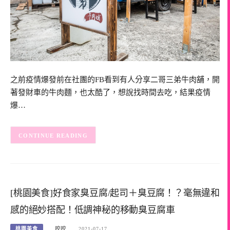
之前疫情爆發前在社團的FB看到有人分享二哥三弟牛肉舖，開
著發財車的牛肉麵，也太酷了，想說找時間去吃，結果疫情
爆…
CONTINUE READING
[桃園美食]好食家臭豆腐/起司＋臭豆腐！？毫無違和
感的絕妙搭配！低調神秘的移動臭豆腐車
桃園美食
咬咬
2021-07-17