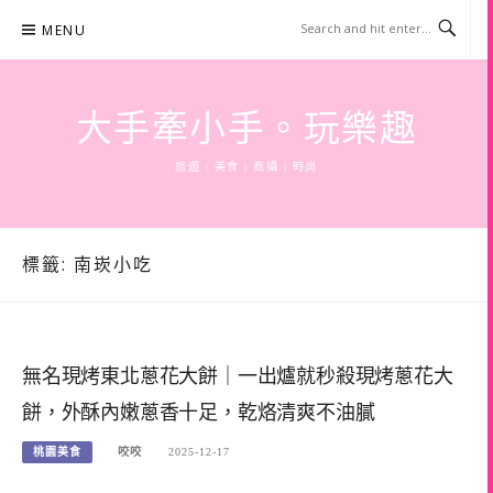
Skip
MENU
to
content
大手牽小手。玩樂趣
旅遊 | 美食 | 商攝 | 時尚
標籤:
南崁小吃
無名現烤東北蔥花大餅｜一出爐就秒殺現烤蔥花大
餅，外酥內嫩蔥香十足，乾烙清爽不油膩
桃園美食
咬咬
2025-12-17