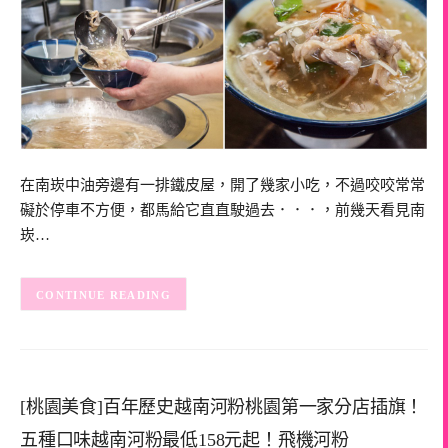
在南崁中油旁邊有一排鐵皮屋，開了幾家小吃，不過咬咬常常
礙於停車不方便，都馬給它直直駛過去．．．，前幾天看見南
崁…
CONTINUE READING
[桃園美食]百年歷史越南河粉桃園第一家分店插旗！
五種口味越南河粉最低158元起！飛機河粉