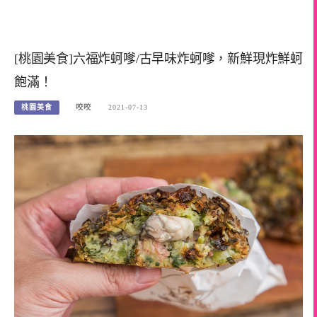
[桃園美食]六福炸蚵嗲/古早味炸蚵嗲，新鮮現炸鮮蚵
飽滿！
桃園美食
咬咬
2021-07-13